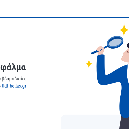
Σφάλμα
 εβδομαδιαίες
ο
lidl-hellas.gr