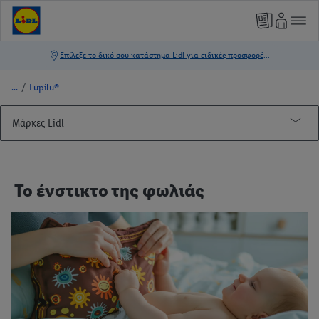
/
Lupilu®
Μάρκες Lidl
Lupilu®
Μαγειρική
Το ένστικτο της φωλιάς
Πρώτα γενέθλια
DIY κατασκευές
Άνετος ύπνος