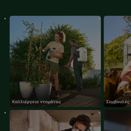
Καλλιέργεια ντομάτας
Συμβουλές 