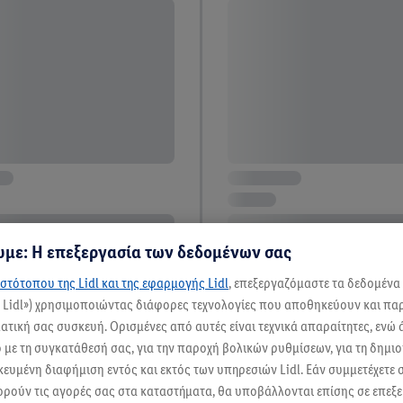
με: Η επεξεργασία των δεδομένων σας
στότοπου της Lidl και της εφαρμογής Lidl
, επεξεργαζόμαστε τα δεδομένα
ς Lidl») χρησιμοποιώντας διάφορες τεχνολογίες που αποθηκεύουν και π
τική σας συσκευή. Ορισμένες από αυτές είναι τεχνικά απαραίτητες, ενώ 
με τη συγκατάθεσή σας, για την παροχή βολικών ρυθμίσεων, για τη δημι
ικευμένη διαφήμιση εντός και εκτός των υπηρεσιών Lidl. Εάν συμμετέχετε
12 / 24
ορούν τις αγορές σας στα καταστήματα, θα υποβάλλονται επίσης σε επεξε