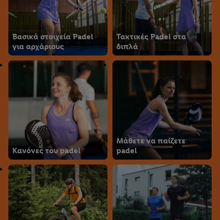
Βασικά στοιχεία Padel
Τακτικές Padel στα
για αρχάριους
διπλά
Μάθετε να παίζετε
Κανόνες του padel
padel