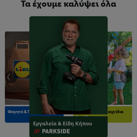
Τα έχουμε καλύψει όλα
Μόδα & Αξεσουάρ
Κουζίνα & Νοικοκυριό
Κατοικία & Έπιπλα
Φαγητό & Ποτό
Μωρό, Παιδί & Παιχνίδια
Εργαλεία & Είδη Κήπου