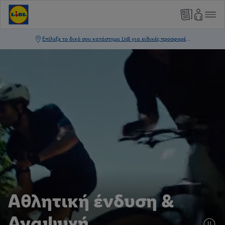
Αθλητική ένδυση &
Αναψυχή