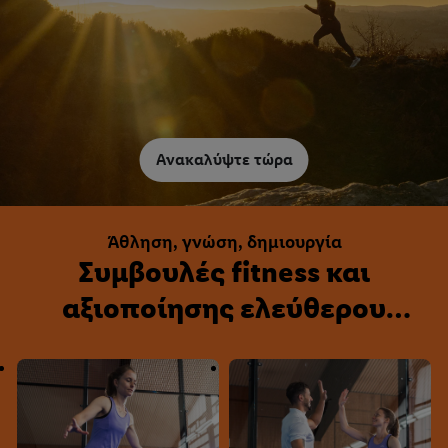
Ανακαλύψτε τώρα
Άθληση, γνώση, δημιουργία
Συμβουλές fitness και
αξιοποίησης ελεύθερου
χρόνου