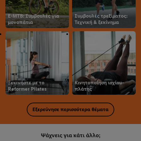
E-MTB: Συμβουλές για
Συμβουλές τρεξίματος:
μονοπάτια
Τεχνική & ξεκίνημα
Ξεκινήστε με το
Κινητοποίηση ισχίου-
Reformer Pilates
πλάτης
Εξερεύνησε περισσότερα θέματα
Ψάχνεις για κάτι άλλο;