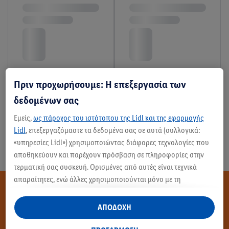
Πριν προχωρήσουμε: Η επεξεργασία των
δεδομένων σας
12 / 17
Εμείς,
ως πάροχος του ιστότοπου της Lidl και της εφαρμογής
Φορτώστε περισσότερα προϊόντα
Lidl
, επεξεργαζόμαστε τα δεδομένα σας σε αυτά (συλλογικά:
«υπηρεσίες Lidl») χρησιμοποιώντας διάφορες τεχνολογίες που
αποθηκεύουν και παρέχουν πρόσβαση σε πληροφορίες στην
τερματική σας συσκευή. Ορισμένες από αυτές είναι τεχνικά
απαραίτητες, ενώ άλλες χρησιμοποιούνται μόνο με τη
Θες να μάθεις
συγκατάθεσή σας, για την παροχή βολικών ρυθμίσεων, για τη
δημιουργία στατιστικών στοιχείων ή για εξατομικευμένη
ΑΠΟΔΟΧΗ
περισσότερα;
διαφήμιση εντός και εκτός των υπηρεσιών Lidl. Εάν
συμμετέχετε στο πρόγραμμα Lidl Plus, δεδομένα που αφορούν