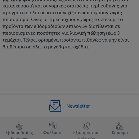
Κάνοντας κλικ στην επιλογή «Απόρριψη», επιτρέπετε μόνο τη
κατασκευαστή και οι νομικές διατάξεις περί ευθύνης για
χρήση των τεχνικά απαραίτητων τεχνολογιών. Κάνοντας κλικ
πραγματικά ελαττώματα συνεχίζουν και ισχύουν χωρίς
περιορισμό. Όλες οι τιμές ισχύουν χωρίς το ντεκόρ. Τα
στην επιλογή «Αποδοχή», συγκατατίθεστε στην επεξεργασία για
προϊόντα των εβδομαδιαίων επιλογών διατίθενται σε
όλους τους προαναφερθέντες σκοπούς. Περαιτέρω
περιορισμένες ποσότητες για λιανική πώληση (έως 3
πληροφορίες, μεταξύ άλλων για την περίοδο αποθήκευσης των
τεμάχια). Τέλος, ορισμένα προϊόντα πιθανώς να μην είναι
δεδομένων και το δικαίωμά σας να ανακαλέσετε τη
διαθέσιμα σε όλα τα μεγέθη και σχέδια.
συγκατάθεσή σας ανά πάσα στιγμή με ισχύ για το μέλλον,
μπορείτε να βρείτε στην
πολιτική απορρήτου
μας.
Μπορείτε να
βρείτε τα νομικά στοιχεία της εταιρείας μας εδώ.
Newsletter
Εβδομαδιαίες
Φυλλάδια
Εξυπηρέτηση
Καριέρα
Επιλογές
πελατών