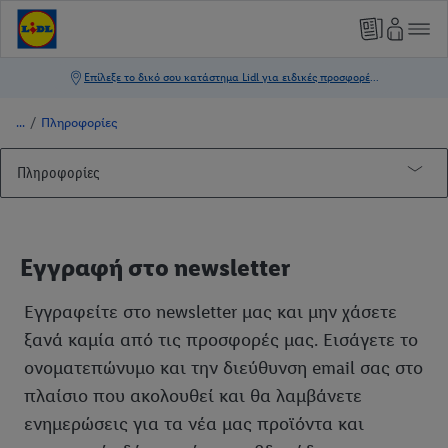
/
Πληροφορίες
Πληροφορίες
Σχετικά με εμάς
Εγγραφή στο newsletter
Εγγραφή στο newsletter
Η γνώμη σου αξίζει
Εγγραφείτε στο newsletter μας και μην χάσετε
Προστασία Προσωπικών Δεδομένων
Όροι Διαγωνισμού
ξανά καμία από τις προσφορές μας. Εισάγετε το
Διαγωνισμοί Lidl
Μέσα Κοινωνικής Δικτύωσης
ονοματεπώνυμο και την διεύθυνση email σας στο
πλαίσιο που ακολουθεί και θα λαμβάνετε
Σύνθεση απορρυπαντικών και καθαριστικών προϊόντων
Ο κόσμος των cookies στην Lidl
Όροι Διαγωνισμού Broadcast
ενημερώσεις για τα νέα μας προϊόντα και
Δωροκάρτα Lidl
Εξυπηρέτηση Πελατών
Όροι Διαγωνισμού Ψησταριά