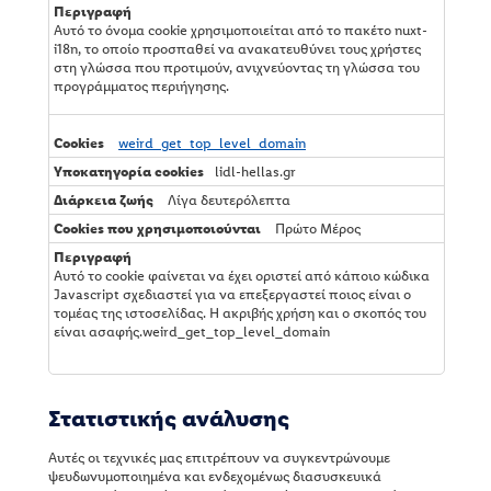
ή
σ
Αυτό το όνομα cookie χρησιμοποιείται από το πακέτο nuxt-
ε
i18n, το οποίο προσπαθεί να ανακατευθύνει τους χρήστες
ω
στη γλώσσα που προτιμούν, ανιχνεύοντας τη γλώσσα του
ν
προγράμματος περιήγησης.
weird_get_top_level_domain
lidl-hellas.gr
Λίγα δευτερόλεπτα
Πρώτο Μέρος
Αυτό το cookie φαίνεται να έχει οριστεί από κάποιο κώδικα
Javascript σχεδιαστεί για να επεξεργαστεί ποιος είναι ο
τομέας της ιστοσελίδας. Η ακριβής χρήση και ο σκοπός του
είναι ασαφής.weird_get_top_level_domain
Στατιστικής ανάλυσης
Αυτές οι τεχνικές μας επιτρέπουν να συγκεντρώνουμε
ψευδωνυμοποιημένα και ενδεχομένως διασυσκευικά