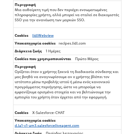
Μια αυθαίρετη τιμή που δεν περιέχει ενσωματωμένες
πληροφορίες χρήστη, αλλά μπορεί να σταλεί σε διακομιστές
SSO για την ανανέωση των μαρκών SSO.
lidlWebview
recipes.lidl.com
1 Ημέρες
Πρώτο Μέρος
Ορίζεται όταν ο χρήστης ξεκινά τη διαδικασία σύνδεσης και
μας βοηθά να αναγνωρίσουμε αν ο χρήστης βλέπει τον
ιστότοπο μέσω προβολής ιστού ή μέσω ενός κανονικού
προγράμματος περιήγησης, ώστε να μπορούμε να
εμφανίζουμε ορισμένα στοιχεία και να βελτιώνουμε την
εμπειρία του χρήστη όταν έρχεται από την εφαρμογή.
X-Salesforce-CHAT
d.la1-c1-am3.salesforceliveagent.com
Περίοδος λειτουργίας