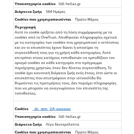
lidl-hellas.gr
364 Ημέρες
Πρώτο Μέρος
Αυτό το cookie ορίζεται από τη λύση συμμόρφωσης με τα
cookies από το OneTrust. Αποθηκεύει πληροφορίες σχετικά
με τις κατηγορίες των cookies που χρησιμοποιεί ο ιστότοπος
και αν οι επισκέπτες έχουν δώσει ή αποσύρει τη
συγκατάθεσή τους για τη χρήση κάθε κατηγορίας. Αυτό
επιτρέπει στους κατόχους τοποθεσιών να εμποδίζουν τον
ορισμό cookies σε κάθε κατηγορία στο πρόγραμμα
περιήγησης χρηστών, όταν δεν δίνεται συγκατάθεση. Το
cookie έχει κανονική διάρκεια ζωής ενός έτους, έτσι ώστε οι
επισκέπτες που επιστρέφουν στην ιστοσελίδα θα
θυμούνται τις προτιμήσεις τους. Δεν περιέχει πληροφορίες
που να μπορούν να αναγνωρίσουν τον επισκέπτη της
τοποθεσίας.
_dc_gtm_UA-xxxxxxxx
lidl-hellas.gr
Λίγα δευτερόλεπτα
Πρώτο Μέρος