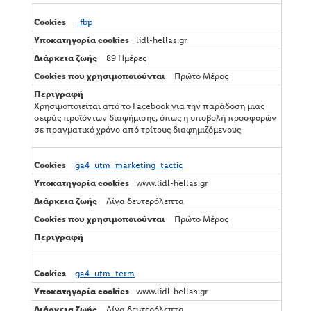
ι
κ
_fbp
ή
lidl-hellas.gr
ς
π
89 Ημέρες
ρ
ο
Πρώτο Μέρος
ώ
θ
Χρησιμοποιείται από το Facebook για την παράδοση μιας
η
σειράς προϊόντων διαφήμισης, όπως η υποβολή προσφορών
σ
σε πραγματικό χρόνο από τρίτους διαφημιζόμενους
η
ς
ga4_utm_marketing_tactic
www.lidl-hellas.gr
Λίγα δευτερόλεπτα
Πρώτο Μέρος
ga4_utm_term
www.lidl-hellas.gr
Λίγα δευτερόλεπτα