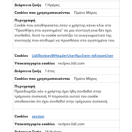
1 Ημέρες
Πρώτο Μέρος
Cookie που αποθηκεύεται όταν ο χρήστης κάνει κλικ στο
"Προσθήκη στα αγαπημένα" σε μια συνταγή ενώ δεν έχει
συνδεθεί. Αυτό το cookie εντοπίζει το αναγνωριστικό της
συνταγής που επιθυμεί να προσθέσει στα αγαπημένα του.
LidlRecipesMHeaderUserNavItem-isKnownUser
recipes.lidl.com
1 έτος
Πρώτο Μέρος
Προσδιορίζει εάν ο χρήστης έχει ήδη συνδεθεί στην
τρέχουσα συσκευή. Η παρουσία αυτού του cookie
υποδεικνύει ότι έχει συνδεθεί στην τρέχουσα συσκευή.
session
recipes.lidl.com
14 Ημέρες