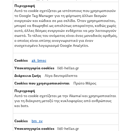
Αυτό το cookie σχετίζεται με ιστότοπους που χρησιμοποιούν
το Google Tag Manager για τη φόρτωση άλλων δεσμών
ενεργειών και κώδικα σε μια σελίδα. Όταν χρησιμοποιείται,
μπορεί να θεωρηθεί ως απολύτως απαραίτητο, καθώς χωρίς
αυτό, άλλες δέσμες ενεργειών ενδέχεται να μην λειτουργούν
σωστά. Το τέλος του ονόματος είναι ένας μοναδικός αριθμός,
ο οποίος είναι επίσης αναγνωριστικό για έναν
συσχετισμένο λογαριασμό Google Analytics.
ak_bmsc
lidl-hellas.gr
Λίγα δευτερόλεπτα
Πρώτο Μέρος
Αυτό το cookie σχετίζεται με την Akamai και χρησιμοποιείται
για τη διάκριση μεταξύ της κυκλοφορίας από ανθρώπους
και bots.
bm_sv
lidl-hellas.gr