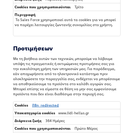
Τρίτο
Το Sales Force χρησιμοποιεί αυτά τα cookies για να μπορεί
να παρέχει λειτουργίες ζωντανής συνομιλίας στο χρήστη.
Προτιμήσεων
Με τη βοήθεια αυτών των τεχνικών, μπορούμε να λάβουμε
υπόψη τις πραγματικές ή εκτιμώμενες προτιμήσεις σας για
την ευκολότερη χρήση των υπηρεσιών μας. Για παράδειγμα,
εάν αποχωρήσετε από το ηλεκτρονικό κατάστημα πριν
ολοκληρώσετε την παραγγελία σας, ενδέχεται να μπορέσουμε
να αποθηκεύσουμε τα προϊόντα στο καλάθι αγορών σας.
Μπορεί επίσης να είμαστε σε θέση να μην σας εμφανίσουμε
προϊόντα που δεν είναι διαθέσιμα στην περιοχή σας.
Π
i18n_redirected
ρ
www.lidl-hellas.gr
ο
τ
364 Ημέρες
ι
Πρώτο Μέρος
μ