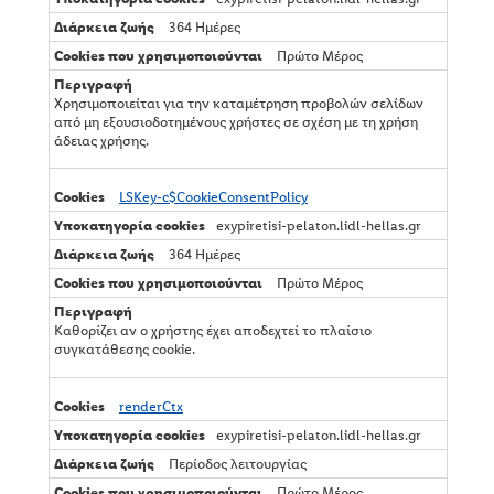
χ
ν
364 Ημέρες
ι
Πρώτο Μέρος
κ
ά
α
Χρησιμοποιείται για την καταμέτρηση προβολών σελίδων
π
από μη εξουσιοδοτημένους χρήστες σε σχέση με τη χρήση
α
άδειας χρήσης.
ρ
α
ί
LSKey-c$CookieConsentPolicy
τ
exypiretisi-pelaton.lidl-hellas.gr
η
τ
364 Ημέρες
α
Πρώτο Μέρος
Καθορίζει αν ο χρήστης έχει αποδεχτεί το πλαίσιο
συγκατάθεσης cookie.
renderCtx
exypiretisi-pelaton.lidl-hellas.gr
Περίοδος λειτουργίας
Πρώτο Μέρος