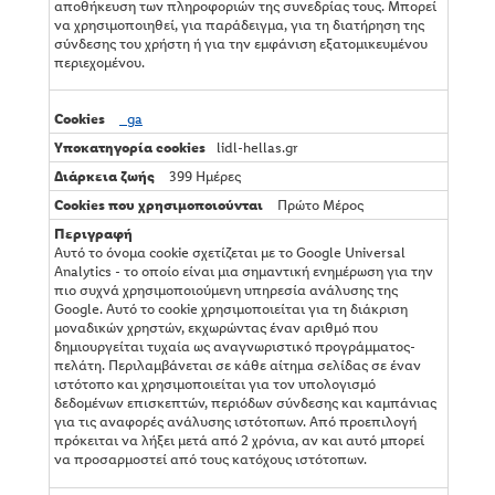
αποθήκευση των πληροφοριών της συνεδρίας τους. Μπορεί
να χρησιμοποιηθεί, για παράδειγμα, για τη διατήρηση της
σύνδεσης του χρήστη ή για την εμφάνιση εξατομικευμένου
περιεχομένου.
_ga
lidl-hellas.gr
399 Ημέρες
Πρώτο Μέρος
Αυτό το όνομα cookie σχετίζεται με το Google Universal
Analytics - το οποίο είναι μια σημαντική ενημέρωση για την
πιο συχνά χρησιμοποιούμενη υπηρεσία ανάλυσης της
Google. Αυτό το cookie χρησιμοποιείται για τη διάκριση
μοναδικών χρηστών, εκχωρώντας έναν αριθμό που
δημιουργείται τυχαία ως αναγνωριστικό προγράμματος-
πελάτη. Περιλαμβάνεται σε κάθε αίτημα σελίδας σε έναν
ιστότοπο και χρησιμοποιείται για τον υπολογισμό
δεδομένων επισκεπτών, περιόδων σύνδεσης και καμπάνιας
για τις αναφορές ανάλυσης ιστότοπων. Από προεπιλογή
πρόκειται να λήξει μετά από 2 χρόνια, αν και αυτό μπορεί
να προσαρμοστεί από τους κατόχους ιστότοπων.