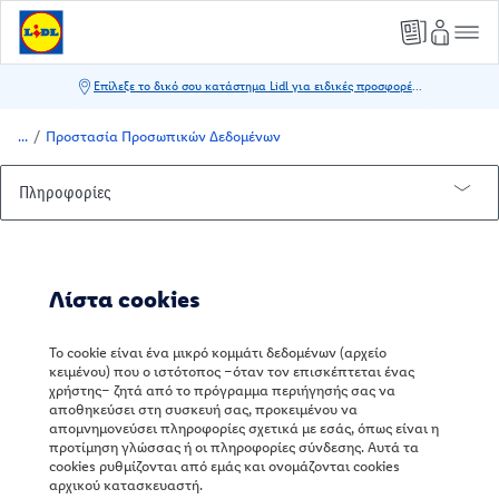
/
Προστασία Προσωπικών Δεδομένων
Πληροφορίες
Σχετικά με εμάς
Εγγραφή στο newsletter
Λίστα cookies
Η γνώμη σου αξίζει
Το cookie είναι ένα μικρό κομμάτι δεδομένων (αρχείο
Προστασία Προσωπικών Δεδομένων
Όροι Διαγωνισμού
κειμένου) που ο ιστότοπος –όταν τον επισκέπτεται ένας
χρήστης– ζητά από το πρόγραμμα περιήγησής σας να
Μέσα Κοινωνικής Δικτύωσης
αποθηκεύσει στη συσκευή σας, προκειμένου να
απομνημονεύσει πληροφορίες σχετικά με εσάς, όπως είναι η
Ο κόσμος των cookies στην Lidl
προτίμηση γλώσσας ή οι πληροφορίες σύνδεσης. Αυτά τα
cookies ρυθμίζονται από εμάς και ονομάζονται cookies
Εξυπηρέτηση Πελατών
αρχικού κατασκευαστή.