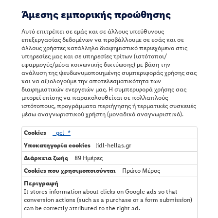
Άμεσης εμπορικής προώθησης
Αυτό επιτρέπει σε εμάς και σε άλλους υπεύθυνους
επεξεργασίας δεδομένων να προβάλλουμε σε εσάς και σε
άλλους χρήστες κατάλληλο διαφημιστικό περιεχόμενο στις
υπηρεσίες μας και σε υπηρεσίες τρίτων (ιστότοποι/
εφαρμογές/μέσα κοινωνικής δικτύωσης) με βάση την
ανάλυση της ψευδωνυμοποιημένης συμπεριφοράς χρήσης σας
και να αξιολογούμε την αποτελεσματικότητα των
διαφημιστικών ενεργειών μας. Η συμπεριφορά χρήσης σας
μπορεί επίσης να παρακολουθείται σε πολλαπλούς
ιστότοπους, προγράμματα περιήγησης ή τερματικές συσκευές
μέσω αναγνωριστικού χρήστη (μοναδικό αναγνωριστικό).
Ά
_gcl_*
μ
lidl-hellas.gr
ε
σ
89 Ημέρες
η
Πρώτο Μέρος
ς
ε
μ
It stores information about clicks on Google ads so that
π
conversion actions (such as a purchase or a form submission)
ο
can be correctly attributed to the right ad.
ρ