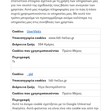
στατιστικά στοιχεία σχετικά με τη χρήση των υπηρεσιών μας
για τον σκοπό της σχεδίασής τους βάσει των αναγκών των
χρηστών. Αυτό μας παρέχει πληροφορίες για το πώς ή πόσο
συχνά χρησιμοποιούνται οι υπηρεσίες μας. Με αυτό τον
τρόπο μπορούμε να προσαρμόζουμε ακόμα καλύτερα τις
υπηρεσίες μας στις συνήθειες των χρηστών.
Σ
UserVisits
τ
www.lidl-hellas.gr
α
τ
364 Ημέρες
ι
Πρώτο Μέρος
σ
τ
ι
Ts
κ
ή
ς
_gid
α
lidl-hellas.gr
ν
ά
Λίγα δευτερόλεπτα
λ
υ
Πρώτο Μέρος
σ
η
Αυτό το όνομα cookie σχετίζεται με το Google Universal
ς
Analytics. Αυτό φαίνεται να είναι ένα νέο cookie και από την