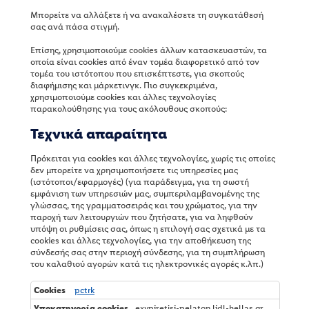
Μπορείτε να αλλάξετε ή να ανακαλέσετε τη συγκατάθεσή
Επιχειρηματικοί εταίροι
Αξιολόγηση Εξυπηρέτησης Πελατών
σας ανά πάσα στιγμή.
Διαγωνισμοί Lidl
Επίσης, χρησιμοποιούμε cookies άλλων κατασκευαστών, τα
οποία είναι cookies από έναν τομέα διαφορετικό από τον
Σύνθεση απορρυπαντικών και καθαριστικών προϊόντων
Όροι Διαγωνισμού Broadcast
τομέα του ιστότοπου που επισκέπτεστε, για σκοπούς
διαφήμισης και μάρκετινγκ. Πιο συγκεκριμένα,
Δωροκάρτα Lidl
Όροι Διαγωνισμού Ψησταριά
χρησιμοποιούμε cookies και άλλες τεχνολογίες
παρακολούθησης για τους ακόλουθους σκοπούς:
Υπηρεσίες
Όροι Συμμετοχής Διαγωνισμού Tomorrowland
Τεχνικά απαραίτητα
Μετρητής Μεγεθών Lidl
Όροι Διαγωνισμού SUPs
Πρόκειται για cookies και άλλες τεχνολογίες, χωρίς τις οποίες
δεν μπορείτε να χρησιμοποιήσετε τις υπηρεσίες μας
Αναζήτηση Καταστημάτων
Όροι Συμμετοχής και Πληροφορίες Προστασίας Δεδομένων
(ιστότοποι/εφαρμογές) (για παράδειγμα, για τη σωστή
Διαγωνισμού Instagram Broadcast Channel
εμφάνιση των υπηρεσιών μας, συμπεριλαμβανομένης της
γλώσσας, της γραμματοσειράς και του χρώματος, για την
παροχή των λειτουργιών που ζητήσατε, για να ληφθούν
υπόψη οι ρυθμίσεις σας, όπως η επιλογή σας σχετικά με τα
cookies και άλλες τεχνολογίες, για την αποθήκευση της
σύνδεσής σας στην περιοχή σύνδεσης, για τη συμπλήρωση
του καλαθιού αγορών κατά τις ηλεκτρονικές αγορές κ.λπ.)
Τ
pctrk
ε
exypiretisi-pelaton.lidl-hellas.gr