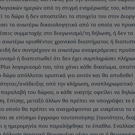
ολογιακών ημερών από τη στιγμή ενημέρωσής του, κάπο
ί το δώρο ή δεν αποστείλει τα στοιχεία του στον Διορ
σει τα ανωτέρω δικαιολογητικά από τα οποία να προκύ
σεις συμμετοχής στο διαγωνισμό/τη δήλωση, ή δεν τα
υ ανωτέρω ορισθέντος χρονικού διαστήματος ή διαπιστω
ειδή δεν συντρέχουν οι ανωτέρω αναφερόμενες προϋπ
ωνισμό ή διαπιστωθεί ότι δεν έχει συμπληρώσει πλήρως
l Plus λογαριασμό του, τότε χάνει κάθε δικαίωμα, απαί
ο δώρο απόλλυται οριστικά για αυτόν και θα αποδοθεί
ότητας/ανάδειξης από την κλήρωση, αναπληρωματικό ν
 παραλαβή του δώρου, ο κάθε νικητής οφείλει να δηλώσ
η. Επίσης, μεταξύ άλλων θα πρέπει να υπογράψει το
το οποίο θα πρέπει να αναγράφονται με ευκρίνεια το
ται σε επίσημο έγγραφο ταυτοποίησης (ταυτότητα, δια
ι η ημερομηνία που παραλήφθηκε το έπαθλο. Εναλλακτι
 Δήλωση ψηφιακά θεωρημένη μέσω gov.gr ή θεωρημένη 