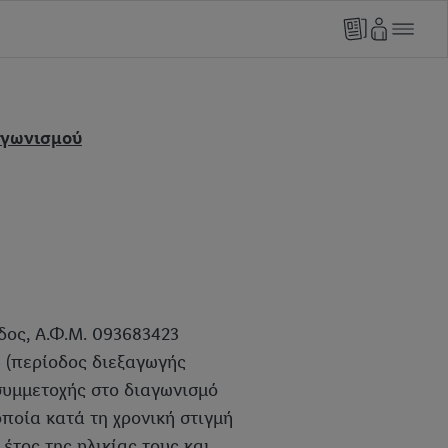
αγωνισμού
ίνδος, Α.Φ.Μ. 093683423
26 (περίοδος διεξαγωγής
συμμετοχής στο διαγωνισμό
ποία κατά τη χρονική στιγμή
έτος της ηλικίας τους και