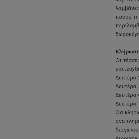
λαμβάνετ
ποσού τη
περιλαμβ
δωροκάρτ
Κλήρωση
Οι τέσσε
επιτευχθ
Δευτέρα 
Δευτέρα 
Δευτέρα 0
Δευτέρα 1
Θα κληρω
αναπληρω
διαγωνισ
Διοργανω