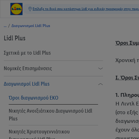
/
Διαγωνισμοί Lidl Plus
Lidl Plus
Όροι Συμ
Σχετικά με το Lidl Plus
Χρονική 
Νομικές Επισημάνσεις
Ι. Όροι 
Όροι συμμετοχής
Διαγωνισμοί Lidl Plus
1. Πληρο
Όροι Προστασίας Προσωπικών
Όροι διαγωνισμού ΕΚΟ
Δεδομένων
Η Λιντλ Ε
Νικητές Ανοιξιάτικου Διαγωνισμού Lidl
(στο εξή
Όροι Συμμετοχής «Όσο Ψωνίζεις,
Plus
διαγωνισ
Κερδίζεις!»
έχουν όλ
Νικητές Χριστουγεννιάτικου
Όροι Χρήσης "ξύνεις κερδίζεις"
συμμετοχ