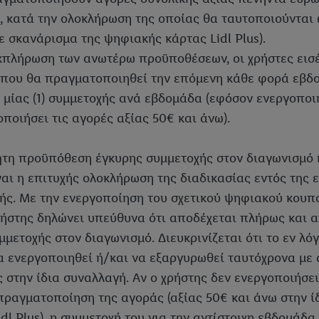
, κατά την ολοκλήρωση της οποίας θα ταυτοποιούνται ω
με σκανάρισμα της ψηφιακής κάρτας Lidl Plus).
κπλήρωση των ανωτέρω προϋποθέσεων, οι χρήστες εισ
που θα πραγματοποιηθεί την επόμενη κάθε φορά εβδο
 μίας (1) συμμετοχής ανά εβδομάδα (εφόσον ενεργοποιή
ποιήσει τις αγορές αξίας 50€ και άνω).
τη προϋπόθεση έγκυρης συμμετοχής στον διαγωνισμό 
ναι η επιτυχής ολοκλήρωση της διαδικασίας εντός της
ής. Με την ενεργοποίηση του σχετικού ψηφιακού κουπο
χρήστης δηλώνει υπεύθυνα ότι αποδέχεται πλήρως και
μμετοχής στον διαγωνισμό. Διευκρινίζεται ότι το εν λ
α ενεργοποιηθεί ή/και να εξαργυρωθεί ταυτόχρονα με
 στην ίδια συναλλαγή. Αν ο χρήστης δεν ενεργοποιήσει
πραγματοποίηση της αγοράς (αξίας 50€ και άνω στην ί
dl Plus), η συμμετοχή του για την αντίστοιχη εβδομάδα