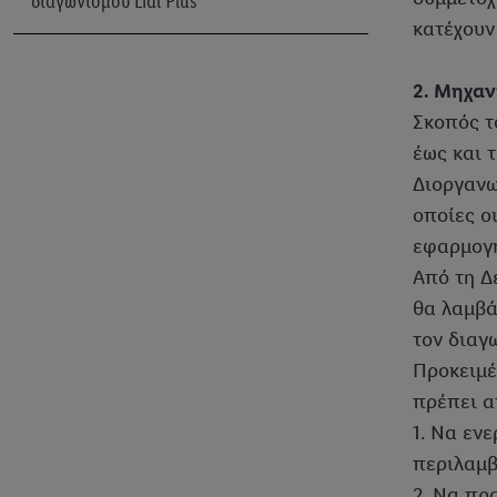
διαγωνισμού Lidl Plus
κατέχουν
Κατηγορίες Προϊόντων-Lidl Plus
2. Μηχαν
Σκοπός τ
έως και τ
Διοργανω
οποίες ο
εφαρμογή
Από τη Δε
θα λαμβά
τον διαγ
Προκειμέ
πρέπει α
1. Να εν
περιλαμβ
2. Να πρ