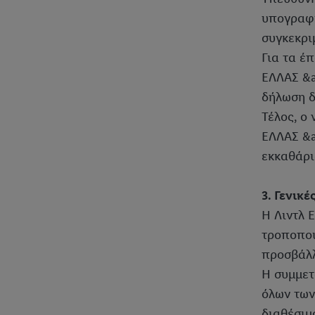
υπογραφή
συγκεκρι
Για τα έ
ΕΛΛΑΣ &a
δήλωση δ
Τέλος, ο
ΕΛΛΑΣ &a
εκκαθάρι
3. Γενικ
Η Λιντλ Ε
τροποποι
προσβάλλ
Η συμμετ
όλων των
διαθέσιμ