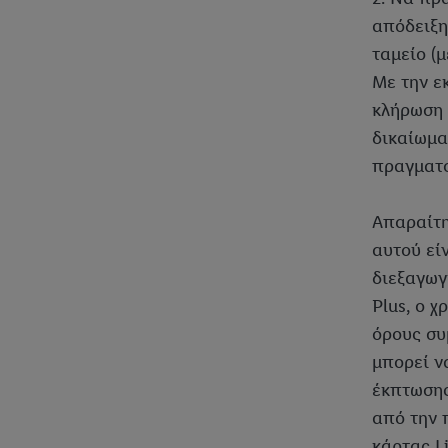
απόδειξη
ταμείο (
Με την ε
κλήρωση 
δικαίωμα
πραγματο
Απαραίτη
αυτού εί
διεξαγωγ
Plus, ο 
όρους συ
μπορεί ν
έκπτωσης
από την 
κάρτας Li