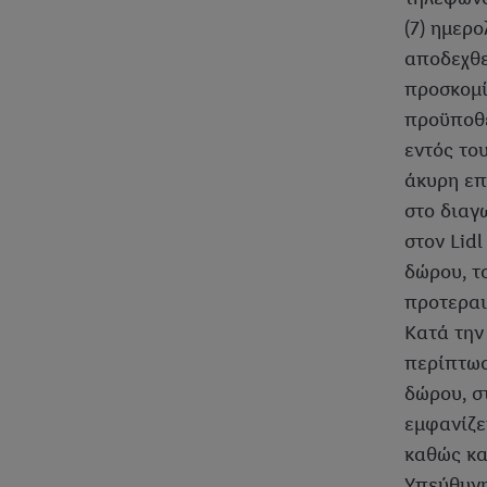
(7) ημερ
αποδεχθε
προσκομί
προϋποθέ
εντός το
άκυρη επ
στο διαγ
στον Lid
δώρου, τ
προτεραι
Κατά την
περίπτωσ
δώρου, σ
εμφανίζε
καθώς κα
Υπεύθυνη