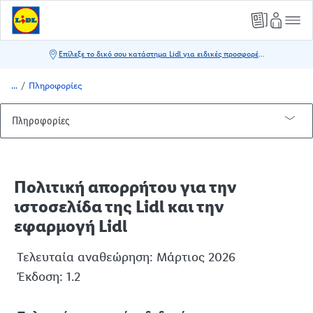
/
Πληροφορίες
Πληροφορίες
Σχετικά με εμάς
Εγγραφή στο newsletter
Πολιτική απορρήτου για την
Η γνώμη σου αξίζει
ιστοσελίδα της Lidl και την
εφαρμογή Lidl
Προστασία Προσωπικών Δεδομένων
Όροι Διαγωνισμού
Μέσα Κοινωνικής Δικτύωσης
Τελευταία αναθεώρηση: Μάρτιος 2026
Έκδοση: 1.2
Ο κόσμος των cookies στην Lidl
Εξυπηρέτηση Πελατών