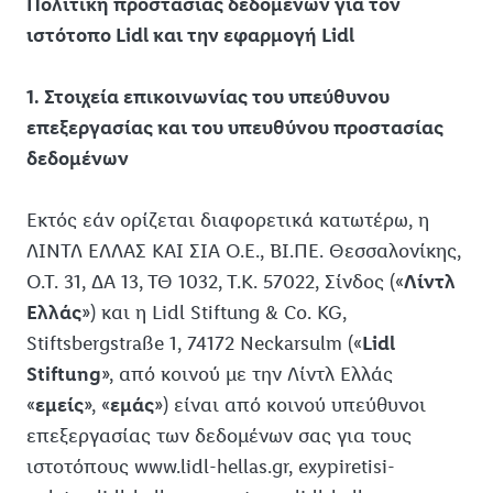
Πολιτική προστασίας δεδομένων για τον
Επιχειρηματικοί εταίροι
Αξιολόγηση Εξυπηρέτησης Πελατών
ιστότοπο Lidl και την εφαρμογή Lidl
Διαγωνισμοί Lidl
1. Στοιχεία επικοινωνίας του υπεύθυνου
Σύνθεση απορρυπαντικών και καθαριστικών προϊόντων
Όροι Διαγωνισμού Broadcast
επεξεργασίας και του υπευθύνου προστασίας
Δωροκάρτα Lidl
Όροι Διαγωνισμού Ψησταριά
δεδομένων
Υπηρεσίες
Όροι Συμμετοχής Διαγωνισμού Tomorrowland
Εκτός εάν ορίζεται διαφορετικά κατωτέρω, η
Μετρητής Μεγεθών Lidl
Όροι Διαγωνισμού SUPs
ΛΙΝΤΛ ΕΛΛΑΣ ΚΑΙ ΣΙΑ Ο.Ε., ΒΙ.ΠΕ. Θεσσαλονίκης,
Αναζήτηση Καταστημάτων
Όροι Συμμετοχής και Πληροφορίες Προστασίας Δεδομένων
Ο.Τ. 31, ΔΑ 13, ΤΘ 1032, Τ.Κ. 57022, Σίνδος («
Λίντλ
Διαγωνισμού Instagram Broadcast Channel
Ελλάς
») και η Lidl Stiftung & Co. KG,
Stiftsbergstraße 1, 74172 Neckarsulm («
Lidl
Stiftung
», από κοινού με την Λίντλ Ελλάς
«
εμείς
», «
εμάς
») είναι από κοινού υπεύθυνοι
επεξεργασίας των δεδομένων σας για τους
ιστοτόπους www.lidl-hellas.gr, exypiretisi-