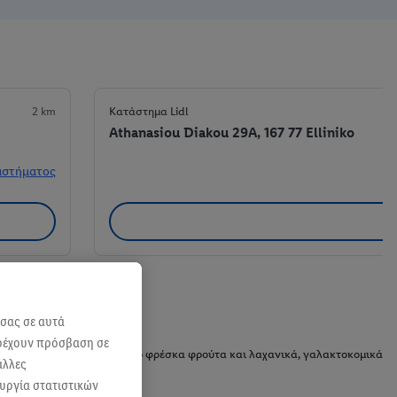
2 km
Κατάστημα Lidl
Athanasiou Diakou 29A, 167 77 Elliniko
αστήματος
 σας σε αυτά
αρέχουν πρόσβαση σε
 τα καθημερινά σου ψώνια, από φρέσκα φρούτα και λαχανικά, γαλακτοκομικά
άλλες
ουργία στατιστικών