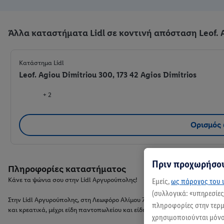
Άλλα καταστήματα Lidl σε κοντινή απόσταση Leof. 
Κατάστημα Lidl
Leof. Agiou Dimitriou 300, 173 42 Agios Dimitrios
+ 2
Ορισμός
Πριν προχωρήσου
Πληροφορίες καταστήματος
Κάνε τα ψώνια σου στην Lidl Αργυρούπολης!
Εμείς,
ως πάροχος του ι
(συλλογικά: «υπηρεσίε
Στην Lidl Αργυρούπολης, στη Λεωφόρο Αλίμου 79, σε περιμένει μια μεγάλη
πληροφορίες στην τερμα
και κρεατικά, μέχρι είδη παντοπωλείου και είδη οικιακής χρήσης. Μην π
χρησιμοποιούνται μόνο 