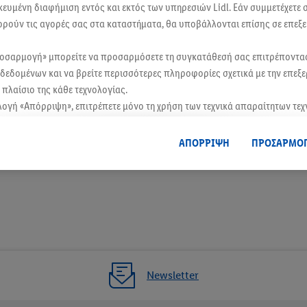
ικευμένη διαφήμιση εντός και εκτός των υπηρεσιών Lidl. Εάν συμμετέχετε
λυψε μια μεγάλη γκάμα βιολογικών προϊόντων και τις ποιοτικές ιδιωτικές μας
ογένειας ή του πάρτι, στην Lidl θα βρεις αυτό που χρειάζεσαι.
ορούν τις αγορές σας στα καταστήματα, θα υποβάλλονται επίσης σε επεξε
ικό μας φυλλάδιο ή online.
ροσαρμογή» μπορείτε να προσαρμόσετε τη συγκατάθεσή σας επιτρέποντ
δεδομένων και να βρείτε περισσότερες πληροφορίες σχετικά με την επεξ
ασε την εφαρμογή Lidl Plus για ακόμα περισσότερες προσφορές και κουπόνια!
πλαίσιο της κάθε τεχνολογίας.
λογή «Απόρριψη», επιτρέπετε μόνο τη χρήση των τεχνικά απαραίτητων τε
οδοχή», συγκατατίθεστε στην επεξεργασία για όλους τους προαναφερθέντ
Ορισμός ως αγαπημένο κατάστημα
, μεταξύ άλλων για την περίοδο αποθήκευσης των δεδομένων και το δικ
ΑΠΟΡΡΙΨΗ
ΠΡΟΣΑΡΜΟ
θεσή σας ανά πάσα στιγμή με ισχύ για το μέλλον, μπορείτε να βρείτε στη
 τα νομικά στοιχεία της εταιρείας μας εδώ.
Newsletter