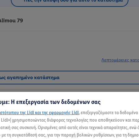
Alimou 79
Λεπτομέρειες κατ
 ως αγαπημένο κατάστημα
με: Η επεξεργασία των δεδομένων σας
στότοπου της Lidl και της εφαρμογής Lidl
, επεξεργαζόμαστε τα δεδομένα
ς Lidl») χρησιμοποιώντας διάφορες τεχνολογίες που αποθηκεύουν και π
 ποικιλία προϊόντων σε χαμηλές τιμές. Εδώ, μπορείς να βρεις τα πάντα για
τική σας συσκευή. Ορισμένες από αυτές είναι τεχνικά απαραίτητες, ενώ 
αραλείψεις να επισκεφτείς "Ο Φούρνος Μας" για λαχταριστά αρτοσκευάσματα.
με τη συγκατάθεσή σας, για την παροχή βολικών ρυθμίσεων, για τη δημι