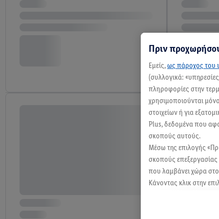
Πριν προχωρήσου
Εμείς,
ως πάροχος του ι
(συλλογικά: «υπηρεσίε
πληροφορίες στην τερμα
χρησιμοποιούνται μόνο 
στοιχείων ή για εξατομ
Plus, δεδομένα που αφ
σκοπούς αυτούς.
Μέσω της επιλογής «Π
σκοπούς επεξεργασίας 
που λαμβάνει χώρα στο 
Κάνοντας κλικ στην επι
κλικ στην επιλογή «Απ
Περαιτέρω πληροφορίες
ανακαλέσετε τη συγκατά