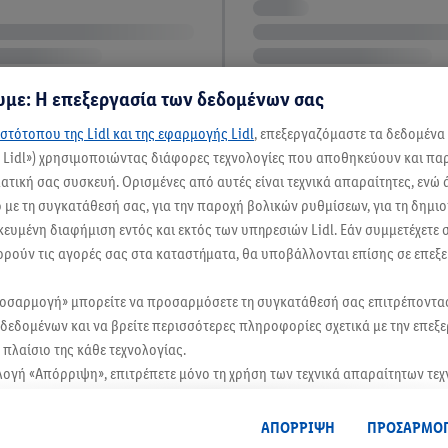
με: Η επεξεργασία των δεδομένων σας
στότοπου της Lidl και της εφαρμογής Lidl
, επεξεργαζόμαστε τα δεδομένα
ς Lidl») χρησιμοποιώντας διάφορες τεχνολογίες που αποθηκεύουν και π
τική σας συσκευή. Ορισμένες από αυτές είναι τεχνικά απαραίτητες, ενώ 
με τη συγκατάθεσή σας, για την παροχή βολικών ρυθμίσεων, για τη δημι
ικευμένη διαφήμιση εντός και εκτός των υπηρεσιών Lidl. Εάν συμμετέχετε
ορούν τις αγορές σας στα καταστήματα, θα υποβάλλονται επίσης σε επεξε
ροσαρμογή» μπορείτε να προσαρμόσετε τη συγκατάθεσή σας επιτρέποντ
δεδομένων και να βρείτε περισσότερες πληροφορίες σχετικά με την επεξ
πλαίσιο της κάθε τεχνολογίας.
λογή «Απόρριψη», επιτρέπετε μόνο τη χρήση των τεχνικά απαραίτητων τε
οδοχή», συγκατατίθεστε στην επεξεργασία για όλους τους προαναφερθέντ
, μεταξύ άλλων για την περίοδο αποθήκευσης των δεδομένων και το δικ
ΑΠΟΡΡΙΨΗ
ΠΡΟΣΑΡΜΟ
θεσή σας ανά πάσα στιγμή με ισχύ για το μέλλον, μπορείτε να βρείτε στη