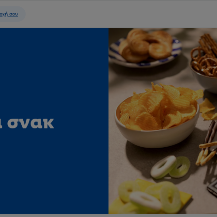
ά σνακ