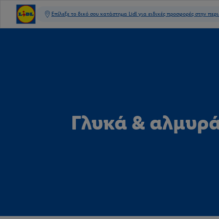
Γλυκά & αλμυρ