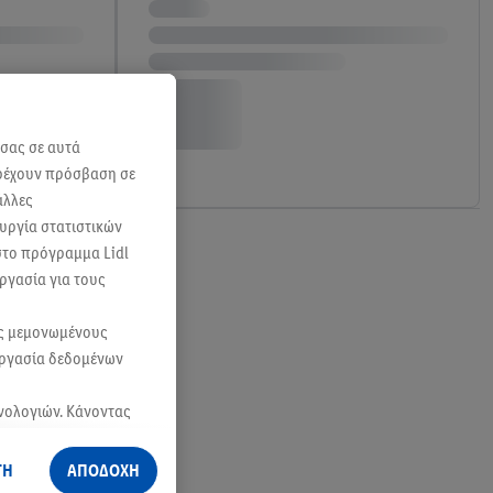
 σας σε αυτά
αρέχουν πρόσβαση σε
άλλες
ουργία στατιστικών
 στο πρόγραμμα Lidl
ργασία για τους
ας μεμονωμένους
εργασία δεδομένων
χνολογιών. Κάνοντας
ες σκοπούς.
αίωμά σας να
ΓΗ
ΑΠΟΔΟΧΗ
ν
πολιτική απορρήτου