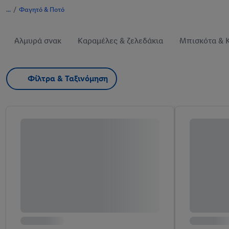
/
Φαγητό & Ποτό
Αλμυρά σνακ
Καραμέλες & ζελεδάκια
Μπισκότα & 
Φίλτρα & Ταξινόμηση