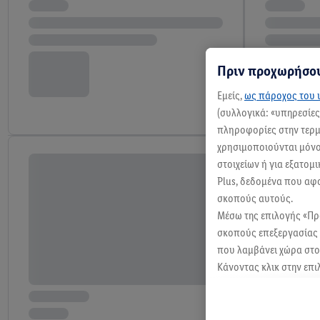
Πριν προχωρήσου
Εμείς,
ως πάροχος του ι
(συλλογικά: «υπηρεσίε
πληροφορίες στην τερμα
χρησιμοποιούνται μόνο 
στοιχείων ή για εξατομ
Plus, δεδομένα που αφ
σκοπούς αυτούς.
Μέσω της επιλογής «Π
σκοπούς επεξεργασίας 
που λαμβάνει χώρα στο 
Κάνοντας κλικ στην επι
κλικ στην επιλογή «Απ
Περαιτέρω πληροφορίες
ανακαλέσετε τη συγκατά