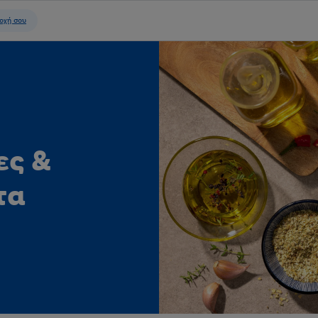
ες &
τα