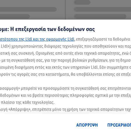
με: Η επεξεργασία των δεδομένων σας
στότοπου της Lidl και της εφαρμογής Lidl
, επεξεργαζόμαστε τα δεδομένα
ς Lidl») χρησιμοποιώντας διάφορες τεχνολογίες που αποθηκεύουν και π
τική σας συσκευή. Ορισμένες από αυτές είναι τεχνικά απαραίτητες, ενώ 
με τη συγκατάθεσή σας, για την παροχή βολικών ρυθμίσεων, για τη δημι
ικευμένη διαφήμιση εντός και εκτός των υπηρεσιών Lidl. Εάν συμμετέχετε
ορούν τις αγορές σας στα καταστήματα, θα υποβάλλονται επίσης σε επεξε
ροσαρμογή» μπορείτε να προσαρμόσετε τη συγκατάθεσή σας επιτρέποντ
δεδομένων και να βρείτε περισσότερες πληροφορίες σχετικά με την επεξ
πλαίσιο της κάθε τεχνολογίας.
λογή «Απόρριψη», επιτρέπετε μόνο τη χρήση των τεχνικά απαραίτητων τε
οδοχή», συγκατατίθεστε στην επεξεργασία για όλους τους προαναφερθέντ
, μεταξύ άλλων για την περίοδο αποθήκευσης των δεδομένων και το δικ
ΑΠΟΡΡΙΨΗ
ΠΡΟΣΑΡΜΟ
θεσή σας ανά πάσα στιγμή με ισχύ για το μέλλον, μπορείτε να βρείτε στη