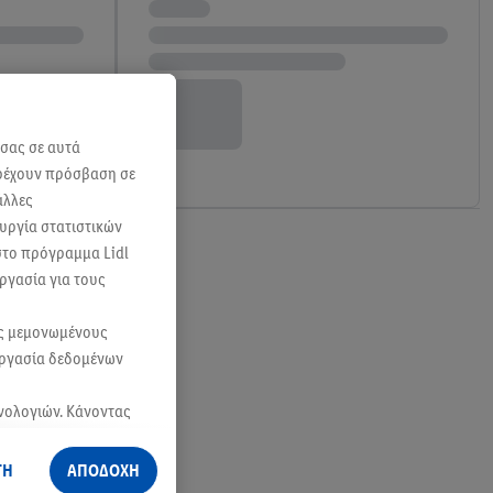
 σας σε αυτά
αρέχουν πρόσβαση σε
άλλες
ουργία στατιστικών
 στο πρόγραμμα Lidl
ργασία για τους
ας μεμονωμένους
εργασία δεδομένων
χνολογιών. Κάνοντας
ες σκοπούς.
αίωμά σας να
ΓΗ
ΑΠΟΔΟΧΗ
ν
πολιτική απορρήτου