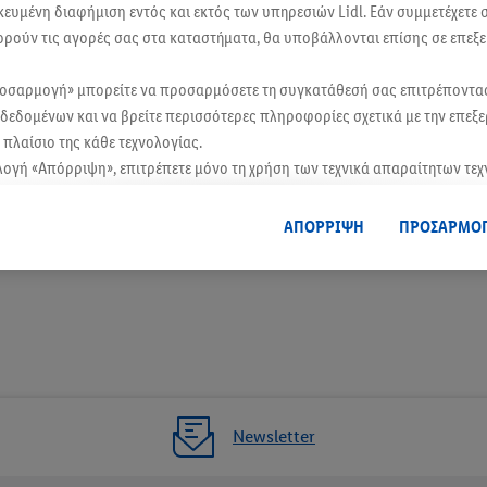
ικευμένη διαφήμιση εντός και εκτός των υπηρεσιών Lidl. Εάν συμμετέχετε
ικά προϊόντα και είδη οικιακής χρήσης για κάθε ανάγκη. Ανακάλυψε τις ποιοτ
ορούν τις αγορές σας στα καταστήματα, θα υποβάλλονται επίσης σε επεξε
 μεσημεριανό σου διάλειμμα, είτε για προμήθειες για ένα οικογενειακό τραπέζι
ροσαρμογή» μπορείτε να προσαρμόσετε τη συγκατάθεσή σας επιτρέποντ
δεδομένων και να βρείτε περισσότερες πληροφορίες σχετικά με την επεξ
τα. Μην ξεχάσεις να κατεβάσεις την εφαρμογή Lidl Plus για ακόμα περισσότε
πλαίσιο της κάθε τεχνολογίας.
λογή «Απόρριψη», επιτρέπετε μόνο τη χρήση των τεχνικά απαραίτητων τε
οδοχή», συγκατατίθεστε στην επεξεργασία για όλους τους προαναφερθέντ
Ορισμός ως αγαπημένο κατάστημα
, μεταξύ άλλων για την περίοδο αποθήκευσης των δεδομένων και το δικ
ΑΠΟΡΡΙΨΗ
ΠΡΟΣΑΡΜΟ
θεσή σας ανά πάσα στιγμή με ισχύ για το μέλλον, μπορείτε να βρείτε στη
 τα νομικά στοιχεία της εταιρείας μας εδώ.
Newsletter