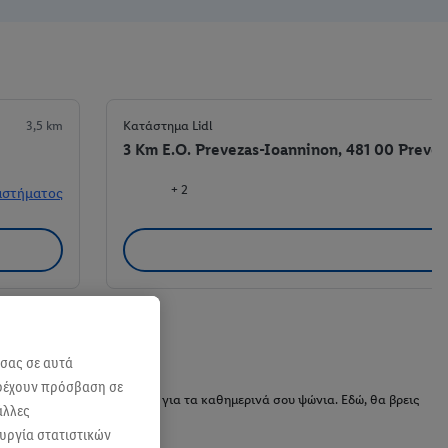
3,5 km
Κατάστημα Lidl
3 Km E.O. Prevezas-Ioanninon, 481 00 Prevez
+ 2
αστήματος
 σας σε αυτά
αρέχουν πρόσβαση σε
έτα, είναι η ιδανική επιλογή για τα καθημερινά σου ψώνια. Εδώ, θα βρεις
άλλες
κρέατα.
ουργία στατιστικών