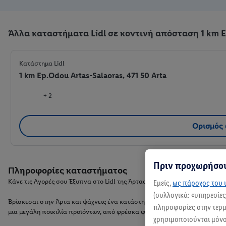
Άλλα καταστήματα Lidl σε κοντινή απόσταση 1 km E.
Κατάστημα Lidl
1 km Ep.Odou Artas-Salaoras, 471 50 Arta
+ 2
Ορισμός
Πριν προχωρήσου
Πληροφορίες καταστήματος
Κάνε τις Αγορές σου Έξυπνα στο Lidl της Άρτας!
Εμείς,
ως πάροχος του ι
(συλλογικά: «υπηρεσίε
Βρίσκεσαι στην Άρτα και ψάχνεις ένα κατάστημα με χαμηλές τιμές χωρίς να 
πληροφορίες στην τερμα
μια μεγάλη ποικιλία προϊόντων, από φρέσκα φρούτα και λαχανικά, λαχτα
χρησιμοποιούνται μόνο 