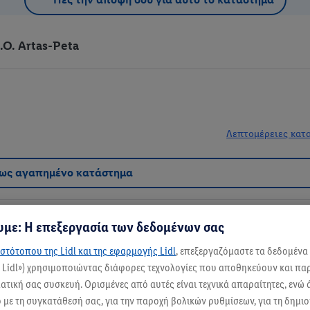
O. Artas-Peta
Λεπτομέρειες κατ
 ως αγαπημένο κατάστημα
με: Η επεξεργασία των δεδομένων σας
στότοπου της Lidl και της εφαρμογής Lidl
, επεξεργαζόμαστε τα δεδομένα
ς Lidl») χρησιμοποιώντας διάφορες τεχνολογίες που αποθηκεύουν και π
θυσιάσεις την ποιότητα; Το Lidl, που βρίσκεται στο 1ο χλμ. της Ε.Ο. Άρτας-Π
τική σας συσκευή. Ορισμένες από αυτές είναι τεχνικά απαραίτητες, ενώ 
ριστά προϊόντα φούρνου από "Ο Φούρνος Μας", γαλακτοκομικά και εκλεκτά 
με τη συγκατάθεσή σας, για την παροχή βολικών ρυθμίσεων, για τη δημι