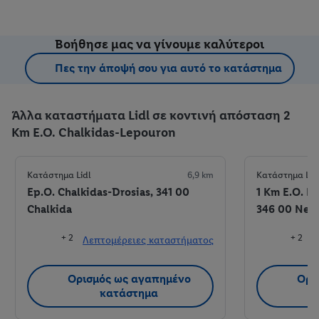
Βοήθησε μας να γίνουμε καλύτεροι
Πες την άποψή σου για αυτό το κατάστημα
Άλλα καταστήματα Lidl σε κοντινή απόσταση 2
Km E.O. Chalkidas-Lepouron
Κατάστημα Lidl
6,9 km
Κατάστημα Lid
Ep.O. Chalkidas-Drosias, 341 00
1 Km E.O. N
Chalkida
346 00 Nea 
+ 2
+ 2
Λεπτομέρειες καταστήματος
Λ
Ορισμός ως αγαπημένο
Ορι
κατάστημα