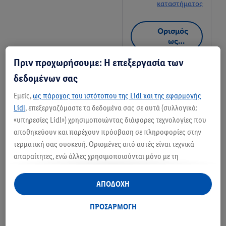
καταστήματος
Ορισμός
ως
αγαπημέν
Πριν προχωρήσουμε: Η επεξεργασία των
ο
κατάστημα
δεδομένων σας
Κατάστημα Lidl
Εμείς,
ως πάροχος του ιστότοπου της Lidl και της εφαρμογής
Makedonias 60,
Lidl
, επεξεργαζόμαστε τα δεδομένα σας σε αυτά (συλλογικά:
562 24 Evosmos
«υπηρεσίες Lidl») χρησιμοποιώντας διάφορες τεχνολογίες που
+ 2
αποθηκεύουν και παρέχουν πρόσβαση σε πληροφορίες στην
τερματική σας συσκευή. Ορισμένες από αυτές είναι τεχνικά
Λεπτομέρειες
απαραίτητες, ενώ άλλες χρησιμοποιούνται μόνο με τη
καταστήματος
συγκατάθεσή σας, για την παροχή βολικών ρυθμίσεων, για τη
δημιουργία στατιστικών στοιχείων ή για εξατομικευμένη
ΑΠΟΔΟΧΗ
Ορισμός
διαφήμιση εντός και εκτός των υπηρεσιών Lidl. Εάν
ως
συμμετέχετε στο πρόγραμμα Lidl Plus, δεδομένα που αφορούν
ΠΡΟΣΑΡΜΟΓΗ
αγαπημέν
τις αγορές σας στα καταστήματα, θα υποβάλλονται επίσης σε
ο