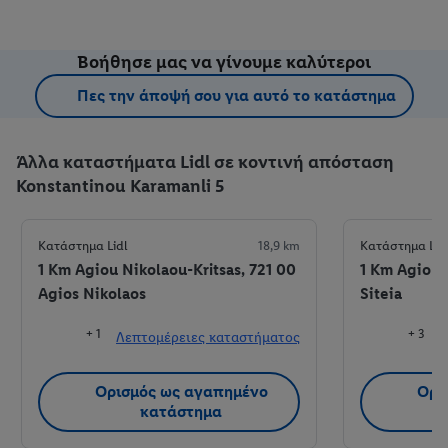
Βοήθησε μας να γίνουμε καλύτεροι
Πες την άποψή σου για αυτό το κατάστημα
Άλλα καταστήματα Lidl σε κοντινή απόσταση
Konstantinou Karamanli 5
Κατάστημα Lidl
18,9 km
Κατάστημα Lid
1 Km Agiou Nikolaou-Kritsas, 721 00
1 Km Agiou 
Agios Nikolaos
Siteia
+ 1
+ 3
Λεπτομέρειες καταστήματος
Λ
Ορισμός ως αγαπημένο
Ορι
κατάστημα