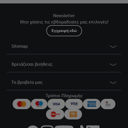
Κάνοντας κλικ στην επιλογή «Απόρριψη», επιτρέπετε μόνο τη
χρήση των τεχνικά απαραίτητων τεχνολογιών. Κάνοντας κλικ
Newsletter
στην επιλογή «Αποδοχή», συγκατατίθεστε στην επεξεργασία για
Μην χάσεις τις εβδομαδιαίες μας επιλογές!
όλους τους προαναφερθέντες σκοπούς. Περαιτέρω
πληροφορίες, μεταξύ άλλων για την περίοδο αποθήκευσης των
Εγγραφή εδώ
δεδομένων και το δικαίωμά σας να ανακαλέσετε τη
συγκατάθεσή σας ανά πάσα στιγμή με ισχύ για το μέλλον,
Sitemap
μπορείτε να βρείτε στην
πολιτική απορρήτου
μας.
Μπορείτε να
βρείτε τα νομικά στοιχεία της εταιρείας μας εδώ.
Χρειάζεσαι βοήθεια;
Τα βραβεία μας
Τρόποι Πληρωμής