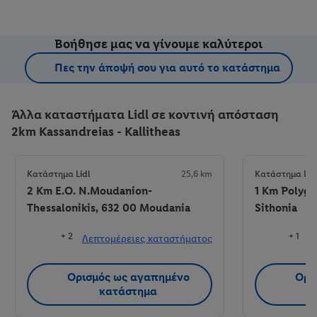
Βοήθησε μας να γίνουμε καλύτεροι
Πες την άποψή σου για αυτό το κατάστημα
Άλλα καταστήματα Lidl σε κοντινή απόσταση
2km Kassandreias - Kallitheas
Κατάστημα Lidl
25,6 km
Κατάστημα Lid
2 Km E.O. N.Moudanion-
1 Km Polygy
Thessalonikis, 632 00 Moudania
Sithonia
+ 2
+ 1
Λεπτομέρειες καταστήματος
Λ
Ορισμός ως αγαπημένο
Ορι
κατάστημα