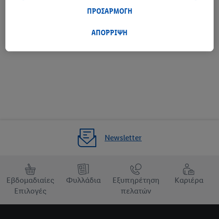
συμμετέχετε στο πρόγραμμα Lidl Plus, δεδομένα που αφορούν
ΠΡΟΣΑΡΜΟΓΗ
τις αγορές σας στα καταστήματα, θα υποβάλλονται επίσης σε
επεξεργασία για τους σκοπούς αυτούς.
ΑΠΟΡΡΙΨΗ
Ορισμός ως αγαπημένο κατάστημα
Μέσω της επιλογής «Προσαρμογή» μπορείτε να προσαρμόσετε
τη συγκατάθεσή σας επιτρέποντας μεμονωμένους σκοπούς
επεξεργασίας δεδομένων και να βρείτε περισσότερες
πληροφορίες σχετικά με την επεξεργασία δεδομένων που
λαμβάνει χώρα στο πλαίσιο της κάθε τεχνολογίας.
Κάνοντας κλικ στην επιλογή «Απόρριψη», επιτρέπετε μόνο τη
χρήση των τεχνικά απαραίτητων τεχνολογιών. Κάνοντας κλικ
στην επιλογή «Αποδοχή», συγκατατίθεστε στην επεξεργασία για
Newsletter
όλους τους προαναφερθέντες σκοπούς. Περαιτέρω
πληροφορίες, μεταξύ άλλων για την περίοδο αποθήκευσης των
δεδομένων και το δικαίωμά σας να ανακαλέσετε τη
συγκατάθεσή σας ανά πάσα στιγμή με ισχύ για το μέλλον,
Εβδομαδιαίες
Φυλλάδια
Εξυπηρέτηση
Καριέρα
μπορείτε να βρείτε στην
πολιτική απορρήτου
μας.
Μπορείτε να
Επιλογές
πελατών
βρείτε τα νομικά στοιχεία της εταιρείας μας εδώ.