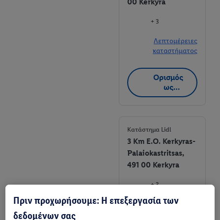
00 Kerkyra
+ 3
Λεπτομέρειες
καταστήματος
Ορισμός
ως
αγαπημέν
ο
κατάστημα
Κατάστημα Lidl
3 Km E.O. Kerkyras-
Palaiokastritsas,
491 00 Kerkyra
+ 3
Πριν προχωρήσουμε: Η επεξεργασία των
Λεπτομέρειες
δεδομένων σας
καταστήματος