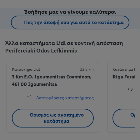
Βοήθησε μας να γίνουμε καλύτεροι
Πες την άποψή σου για αυτό το κατάστημα
Άλλα καταστήματα Lidl σε κοντινή απόσταση
Perifereiaki Odos Lefkimmis
Κατάστημα Lidl
22,8 km
Κατάστημα Lid
3 Km E.O. Igoumenitsas-Ioanninon,
Riga Feraio
461 00 Igoumenitsa
+ 3
+ 1
Λεπτομέρειες καταστήματος
Λ
Ορισμός ως αγαπημένο
Ορι
κατάστημα