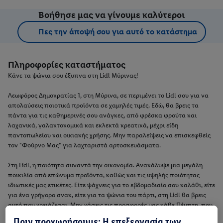
Βοήθησε μας να γίνουμε καλύτεροι
Πες την άποψή σου για αυτό το κατάστημα
Πληροφορίες καταστήματος
Κάνε τα ψώνια σου έξυπνα στη Lidl Μύρινας!
Λεωφόρος Δημοκρατίας 1, στη Μύρινα, σε περιμένει το Lidl σου για να
απολαύσεις ποιοτικά προϊόντα σε χαμηλές τιμές. Εδώ, θα βρεις τα
πάντα για τις καθημερινές σου ανάγκες, από φρέσκα φρούτα και
λαχανικά, γαλακτοκομικά και εκλεκτά κρεατικά, μέχρι είδη
παντοπωλείου και οικιακής χρήσης. Μην παραλείψεις να επισκεφθείς
τον "Φούρνο Μας" για λαχταριστά αρτοσκευάσματα.
Στη Lidl, η ποιότητα συναντά την οικονομία. Ανακάλυψε μια μεγάλη
ποικιλία από επώνυμα προϊόντα, καθώς και τις υψηλής ποιότητας
ιδιωτικές μας ετικέτες. Είτε ψάχνεις για το εβδομαδιαίο σου καλάθι, είτε
για ένα γρήγορο σνακ, είτε για τα ψώνια του πάρτι, στη Lidl θα βρεις
αυτό που χρειάζεσαι. Μην χάσεις τις προσφορές μας κάθε Πέμπτη, που
μπορείς να βρεις στο φυλλάδιο της Lidl ή online.
Πριν προχωρήσουμε: Η επεξεργασία των