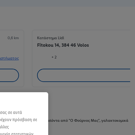
0,6 km
Κατάστημα Lidl
Fitokou 14, 384 46 Volos
+ 2
αστήματος
 σας σε αυτά
αρέχουν πρόσβαση σε
α και λαχανικά, λαχταριστά προϊόντα από "Ο Φούρνος Μας", γαλακτοκομικά
άλλες
ουργία στατιστικών