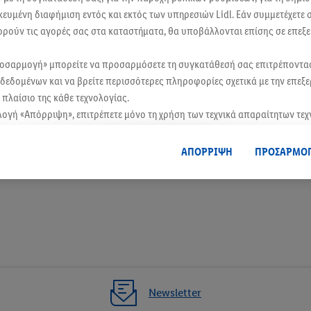
ράφια μας θα ανακαλύψεις μια μεγάλη ποικιλία τροφίμων, βιολογικών προϊόντω
ικευμένη διαφήμιση εντός και εκτός των υπηρεσιών Lidl. Εάν συμμετέχετε
ορούν τις αγορές σας στα καταστήματα, θα υποβάλλονται επίσης σε επεξε
άθε Πέμπτη, ή επισκέψου την ιστοσελίδα μας. Είμαστε ιδανικοί για τις εβδ
ροσαρμογή» μπορείτε να προσαρμόσετε τη συγκατάθεσή σας επιτρέποντ
δεδομένων και να βρείτε περισσότερες πληροφορίες σχετικά με την επεξ
τα. Για ακόμα περισσότερες προσφορές και κουπόνια, κατέβασε την εφαρμογή 
πλαίσιο της κάθε τεχνολογίας.
λογή «Απόρριψη», επιτρέπετε μόνο τη χρήση των τεχνικά απαραίτητων τε
οδοχή», συγκατατίθεστε στην επεξεργασία για όλους τους προαναφερθέντ
, μεταξύ άλλων για την περίοδο αποθήκευσης των δεδομένων και το δικ
Ορισμός ως αγαπημένο κατάστημα
ΑΠΟΡΡΙΨΗ
ΠΡΟΣΑΡΜΟ
θεσή σας ανά πάσα στιγμή με ισχύ για το μέλλον, μπορείτε να βρείτε στη
 τα νομικά στοιχεία της εταιρείας μας εδώ.
Newsletter