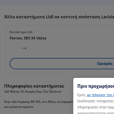
Άλλα καταστήματα Lidl σε κοντινή απόσταση Larisis
Κατάστημα Lidl
Ferron, 383 34 Volos
+ 4
Ορισμός
Πριν προχωρήσου
Πληροφορίες καταστήματος
Lidl Βόλος: Οι Αγορές Σου, Πιο Έξυπνα!
Εμείς,
ως πάροχος του ι
(συλλογικά: «υπηρεσίε
Στην οδό Λαρίσης 99-105, στο Βόλο, σε περιμένει το Lidl σου! Εδώ, θα β
πληροφορίες στην τερμα
και εκλεκτά κρέατα.
χρησιμοποιούνται μόνο 