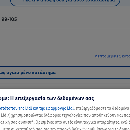
 99-105
Λεπτομέρειες κατ
 ως αγαπημένο κατάστημα
με: Η επεξεργασία των δεδομένων σας
στότοπου της Lidl και της εφαρμογής Lidl
, επεξεργαζόμαστε τα δεδομένα
ς Lidl») χρησιμοποιώντας διάφορες τεχνολογίες που αποθηκεύουν και π
ρεις όλα όσα χρειάζεσαι για τις καθημερινές σου ανάγκες, από φρέσκα φρούτ
τική σας συσκευή. Ορισμένες από αυτές είναι τεχνικά απαραίτητες, ενώ 
με τη συγκατάθεσή σας, για την παροχή βολικών ρυθμίσεων, για τη δημι