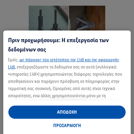
Πριν προχωρήσουμε: Η επεξεργασία των
δεδομένων σας
Εμείς,
ως πάροχος του ιστότοπου της Lidl και της εφαρμογής
Lidl
, επεξεργαζόμαστε τα δεδομένα σας σε αυτά (συλλογικά:
«υπηρεσίες Lidl») χρησιμοποιώντας διάφορες τεχνολογίες που
αποθηκεύουν και παρέχουν πρόσβαση σε πληροφορίες στην
τερματική σας συσκευή. Ορισμένες από αυτές είναι τεχνικά
Αφαίρεση μεταλλικών
απαραίτητες, ενώ άλλες χρησιμοποιούνται μόνο με τη
εκτονούμενων ούπατ
συγκατάθεσή σας, για την παροχή βολικών ρυθμίσεων, για τη
δημιουργία στατιστικών στοιχείων ή για εξατομικευμένη
ΑΠΟΔΟΧΗ
Αν θέλετε να αφαιρέσετε μεταλλικά εκτονούμενα
διαφήμιση εντός και εκτός των υπηρεσιών Lidl. Εάν
ούπατ, η διαδικασία είναι λίγο πιο περίπλοκη. Αυτό
συμμετέχετε στο πρόγραμμα Lidl Plus, δεδομένα που αφορούν
ΠΡΟΣΑΡΜΟΓΗ
συμβαίνει γιατί λειτουργούν διαφορετικά από τα
τις αγορές σας στα καταστήματα, θα υποβάλλονται επίσης σε