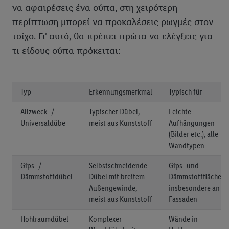
να αφαιρέσεις ένα ούπα, στη χειρότερη
περίπτωση μπορεί να προκαλέσεις ρωγμές στον
τοίχο. Γι' αυτό, θα πρέπει πρώτα να ελέγξεις για
τι είδους ούπα πρόκειται:
Typ
Erkennungsmerkmal
Typisch für
Allzweck- /
Typischer Dübel,
Leichte
Universaldübe
meist aus Kunststoff
Aufhängungen
(Bilder etc.), alle
Wandtypen
Gips- /
Selbstschneidende
Gips- und
Dämmstoffdübel
Dübel mit breitem
Dämmstoffflächen,
Außengewinde,
insbesondere an
meist aus Kunststoff
Fassaden
Hohlraumdübel
Komplexer
Wände in