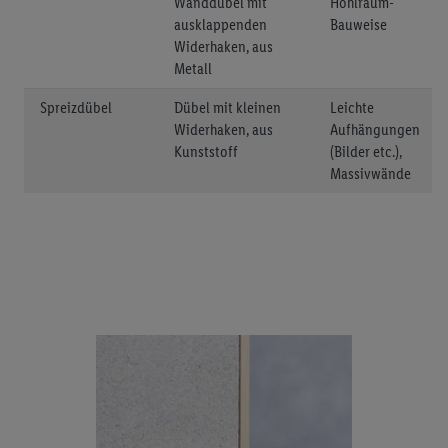
Wanddübel mit
Hohlraum-
ausklappenden
Bauweise
Widerhaken, aus
Metall
Spreizdübel
Dübel mit kleinen
Leichte
Widerhaken, aus
Aufhängungen
Kunststoff
(Bilder etc.),
Massivwände