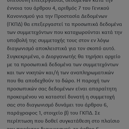
υπεύθυνη επεξεργασίας δεδομένων κατά την
χρήση των τεχνικά απαραίτητων τεχνολογιών. Κάνοντας κλικ
έννοια του άρθρου 4, αριθμός 7 του Γενικού
στην επιλογή «Αποδοχή», συγκατατίθεστε στην επεξεργασία για
Κανονισμού για την Προστασία Δεδομένων
όλους τους προαναφερθέντες σκοπούς. Περαιτέρω
(ΓΚΠΔ) θα επεξεργαστεί τα προσωπικά δεδομένα
πληροφορίες, μεταξύ άλλων για την περίοδο αποθήκευσης των
των συμμετεχόντων που καταχωρούνται κατά την
δεδομένων και το δικαίωμά σας να ανακαλέσετε τη
συγκατάθεσή σας ανά πάσα στιγμή με ισχύ για το μέλλον,
υποβολή της συμμετοχής τους στον εν λόγω
μπορείτε να βρείτε στην
πολιτική απορρήτου
μας.
Μπορείτε να
διαγωνισμό αποκλειστικά για τον σκοπό αυτό.
βρείτε τα νομικά στοιχεία της εταιρείας μας εδώ.
Συγκεκριμένα, ο Διοργανωτής θα τηρήσει αρχείο
με τα προσωπικά δεδομένα των συμμετεχόντων
και των νικητών και/ή των αναπληρωματικών
που θα αποδεχθούν το δώρο. Η παροχή των
προσωπικών σας δεδομένων είναι απαραίτητη
προκειμένου να καταστεί δυνατή η συμμετοχή
σας στο διαγωνισμό δυνάμει του άρθρου 6,
παράγραφος 1, στοιχείο β) του ΓΚΠΔ. Σε
περίπτωση που δοθεί συγκατάθεση στο πλαίσιο