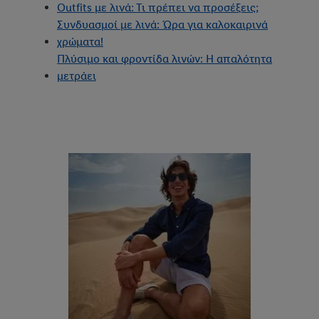
Outfits με λινά: Τι πρέπει να προσέξεις;
Συνδυασμοί με λινά: Ώρα για καλοκαιρινά
χρώματα!
Πλύσιμο και φροντίδα λινών: Η απαλότητα
μετράει