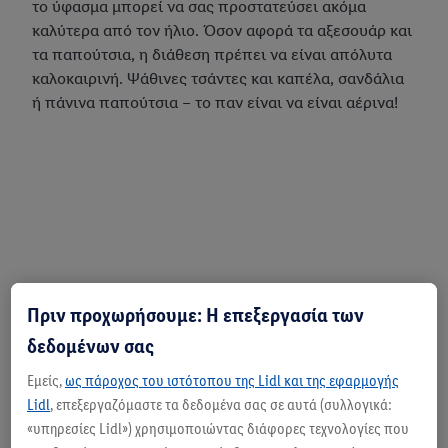
το ύφασμα μπορεί να σας προστατεύσει ακόμα
καλύτερα από τον ήλιο. Όσον αφορά τα αξεσουάρ και
τα παπούτσια, η διάθεση πρέπει να είναι απόλυτα
καλοκαιρινή. Ψάθινες τσάντες και καπέλα, σανδάλια
ή πάνινα παπούτσια – το παν είναι να είναι αέρινα!
Πριν προχωρήσουμε: Η επεξεργασία των
δεδομένων σας
Εμείς,
ως πάροχος του ιστότοπου της Lidl και της εφαρμογής
Lidl
, επεξεργαζόμαστε τα δεδομένα σας σε αυτά (συλλογικά:
«υπηρεσίες Lidl») χρησιμοποιώντας διάφορες τεχνολογίες που