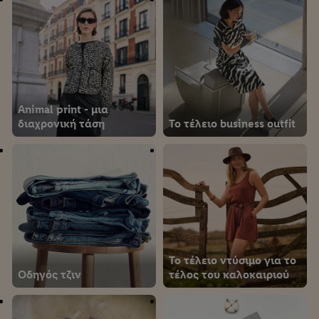
Animal print - μια
διαχρονική τάση
Το τέλειο business outfit
Το τέλειο ντύσιμο για το
Οδηγός τζιν
τέλος του καλοκαιριού