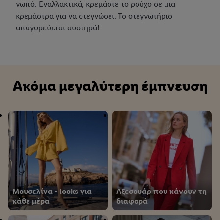
νωπό. Εναλλακτικά, κρεμάστε το ρούχο σε μια
δεδομένων και το δικαίωμά σας να ανακαλέσετε τη
κρεμάστρα για να στεγνώσει. Το στεγνωτήριο
συγκατάθεσή σας ανά πάσα στιγμή με ισχύ για το μέλλον,
απαγορεύεται αυστηρά!
μπορείτε να βρείτε στην
πολιτική απορρήτου
μας.
Μπορείτε να
βρείτε τα νομικά στοιχεία της εταιρείας μας εδώ.
Ακόμα μεγαλύτερη έμπνευση
Μουσελίνα - looks για
Αξεσουάρ που κάνουν τη
κάθε μέρα
διαφορά