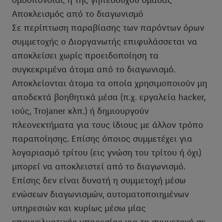
ομοσπονδίας ή της γηπεδούχου ομάδας
συγκατάθεσή σας ανά πάσα στιγμή με ισχύ για το μέλλον,
μπορείτε να βρείτε στην
πολιτική απορρήτου
μας.
Μπορείτε να
Αποκλεισμός από το διαγωνισμό
βρείτε τα νομικά στοιχεία της εταιρείας μας εδώ.
Σε περίπτωση παραβίασης των παρόντων όρων
συμμετοχής ο Διοργανωτής επιφυλάσσεται να
αποκλείσει χωρίς προειδοποίηση τα
συγκεκριμένα άτομα από το διαγωνισμό.
Αποκλείονται άτομα τα οποία χρησιμοποιούν μη
αποδεκτά βοηθητικά μέσα (π.χ. εργαλεία hacker,
ιούς, Trojaner κλπ.) ή δημιουργούν
πλεονεκτήματα για τους ίδιους με άλλον τρόπο
παραποίησης. Επίσης όποιος συμμετέχει για
λογαριασμό τρίτου (εις γνώση του τρίτου ή όχι)
μπορεί να αποκλειστεί από το διαγωνισμό.
Επίσης δεν είναι δυνατή η συμμετοχή μέσω
ενώσεων διαγωνισμών, αυτοματοποιημένων
υπηρεσιών και κυρίως μέσω μίας