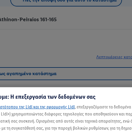
thinon-Peiraios 161-165
Λεπτομέρειες κατ
 ως αγαπημένο κατάστημα
με: Η επεξεργασία των δεδομένων σας
στότοπου της Lidl και της εφαρμογής Lidl
, επεξεργαζόμαστε τα δεδομένα
ς Lidl») χρησιμοποιώντας διάφορες τεχνολογίες που αποθηκεύουν και π
ένει το Lidl σου! Εδώ, θα βρεις όλα όσα χρειάζεσαι για τα καθημερινά σου ψ
τική σας συσκευή. Ορισμένες από αυτές είναι τεχνικά απαραίτητες, ενώ 
, γαλακτοκομικά και εκλεκτά κρέατα.
με τη συγκατάθεσή σας, για την παροχή βολικών ρυθμίσεων, για τη δημι