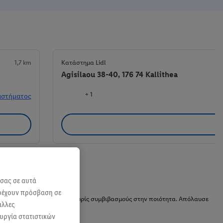
1,7 km
Κατάστημα Lidl
Agisilaou 38-40, 176 74 Kallithea
+ 1
αστήματος
 σας σε αυτά
αρέχουν πρόσβαση σε
ώνια, σε χαμηλές τιμές και χωρίς συμβιβασμούς στην ποιότητα. Απόλαυσε
άλλες
ουργία στατιστικών