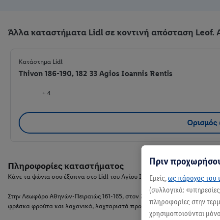
Άλλα καταστήματα Lidl σε κοντινή απόσταση Leof. A
Κατάστημα Lidl
Thivon 186-190, 182 33 Agios Ioannis Rentis
+ 4
Ορισμός
Πριν προχωρήσου
Πληροφορίες καταστήματος
Κάνε τα ψώνια σου έξυπνα στο Lidl του Αγίου Ιωάννη Ρέντη!
Εμείς,
ως πάροχος του ι
(συλλογικά: «υπηρεσίε
Στην Λεωφόρο Αθηνών-Πειραιώς 161-165, στον Άγιο Ιωάννη Ρέντη, σε περιμ
πληροφορίες στην τερμα
φρέσκα φρούτα και λαχανικά, λαχταριστά προϊόντα από "Ο Φούρνος Μας"
χρησιμοποιούνται μόνο 