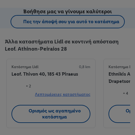
Βοήθησε μας να γίνουμε καλύτεροι
Πες την άποψή σου για αυτό το κατάστημα
Άλλα καταστήματα Lidl σε κοντινή απόσταση
Leof. Athinon-Peiraios 28
Κατάστημα Lidl
0,8 km
Κατάστημα Lid
Leof. Thivon 40, 185 43 Piraeus
Ethnikis Ant
Drapetsona
+ 2
+ 4
Λεπτομέρειες καταστήματος
Λ
Ορισμός ως αγαπημένο
Ορι
κατάστημα