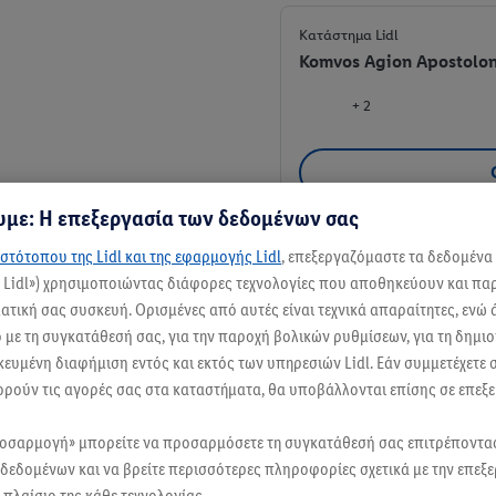
Κατάστημα Lidl
Komvos Agion Apostolon
+ 2
με: Η επεξεργασία των δεδομένων σας
στότοπου της Lidl και της εφαρμογής Lidl
, επεξεργαζόμαστε τα δεδομένα
Κατάστημα Lidl
ς Lidl») χρησιμοποιώντας διάφορες τεχνολογίες που αποθηκεύουν και π
Profiti Ilia, 731 33 Chania
τική σας συσκευή. Ορισμένες από αυτές είναι τεχνικά απαραίτητες, ενώ 
με τη συγκατάθεσή σας, για την παροχή βολικών ρυθμίσεων, για τη δημι
+ 1
ικευμένη διαφήμιση εντός και εκτός των υπηρεσιών Lidl. Εάν συμμετέχετε
ορούν τις αγορές σας στα καταστήματα, θα υποβάλλονται επίσης σε επεξε
ροσαρμογή» μπορείτε να προσαρμόσετε τη συγκατάθεσή σας επιτρέποντ
δεδομένων και να βρείτε περισσότερες πληροφορίες σχετικά με την επεξ
πλαίσιο της κάθε τεχνολογίας.