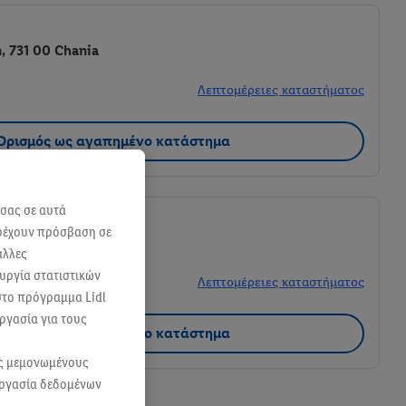
, 731 00 Chania
Λεπτομέρειες καταστήματος
Ορισμός ως αγαπημένο κατάστημα
 σας σε αυτά
αρέχουν πρόσβαση σε
άλλες
ουργία στατιστικών
Λεπτομέρειες καταστήματος
 στο πρόγραμμα Lidl
ργασία για τους
Ορισμός ως αγαπημένο κατάστημα
ας μεμονωμένους
εργασία δεδομένων