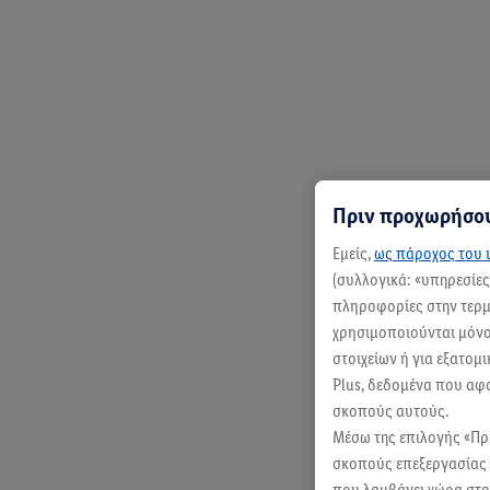
Πριν προχωρήσου
Εμείς,
ως πάροχος του ι
(συλλογικά: «υπηρεσίε
πληροφορίες στην τερμα
χρησιμοποιούνται μόνο 
στοιχείων ή για εξατομ
Plus, δεδομένα που αφ
σκοπούς αυτούς.
Μέσω της επιλογής «Π
σκοπούς επεξεργασίας 
που λαμβάνει χώρα στο 