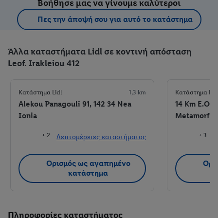
Βοήθησε μας να γίνουμε καλύτεροι
Πες την άποψή σου για αυτό το κατάστημα
Άλλα καταστήματα Lidl σε κοντινή απόσταση
Leof. Irakleiou 412
Κατάστημα Lidl
1,3 km
Κατάστημα Lid
Alekou Panagouli 91, 142 34 Nea
14 Km E.O. 
Ionia
Metamorfos
+ 2
+ 3
Λεπτομέρειες καταστήματος
Λ
Ορισμός ως αγαπημένο
Ορι
κατάστημα
Πληροφορίες καταστήματος