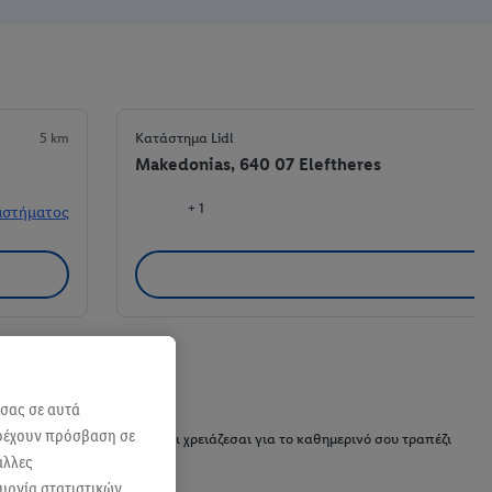
5 km
Κατάστημα Lidl
Makedonias, 640 07 Eleftheres
+ 1
αστήματος
 σας σε αυτά
αρέχουν πρόσβαση σε
αμηλών τιμών, θα βρεις ό,τι χρειάζεσαι για το καθημερινό σου τραπέζι
άλλες
ουργία στατιστικών