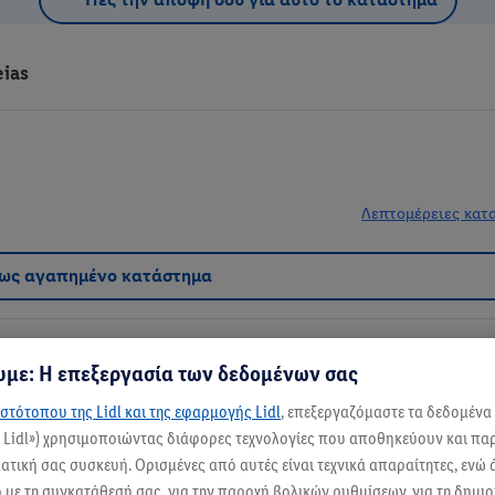
ias
Λεπτομέρειες κατ
 ως αγαπημένο κατάστημα
με: Η επεξεργασία των δεδομένων σας
στότοπου της Lidl και της εφαρμογής Lidl
, επεξεργαζόμαστε τα δεδομένα
ς Lidl») χρησιμοποιώντας διάφορες τεχνολογίες που αποθηκεύουν και π
εις ποιοτικά προϊόντα σε χαμηλές τιμές. Εδώ, στο αγαπημένο σου κατάστημα χ
τική σας συσκευή. Ορισμένες από αυτές είναι τεχνικά απαραίτητες, ενώ 
με τη συγκατάθεσή σας, για την παροχή βολικών ρυθμίσεων, για τη δημι