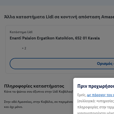
Άλλα καταστήματα Lidl σε κοντινή απόσταση Amase
Κατάστημα Lidl
Enanti Palaion Ergatikon Katoikion, 652 01 Kavala
+ 2
Ορισμός
Πριν προχωρήσου
Πληροφορίες καταστήματος
Κάνε τα ψώνια σου έξυπνα στην Lidl Καβάλας!
Εμείς,
ως πάροχος του ι
(συλλογικά: «υπηρεσίε
Στην οδό Αμασείας, στην Καβάλα, σε περιμένει το Lidl σου για να απολαύσ
πληροφορίες στην τερμα
και όχι μόνο.
χρησιμοποιούνται μόνο 