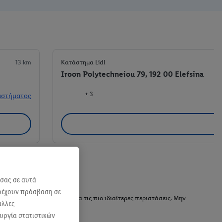
13 km
Κατάστημα Lidl
Iroon Polytechneiou 79, 192 00 Elefsina
+ 3
αστήματος
 σας σε αυτά
αρέχουν πρόσβαση σε
νό σου τραπέζι, αλλά και για τις πιο ιδιαίτερες περιστάσεις. Μην
άλλες
ουργία στατιστικών