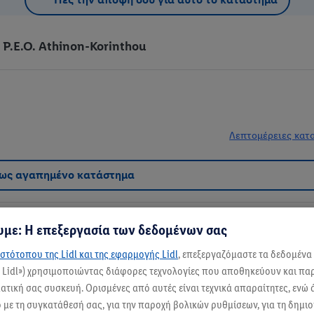
P.E.O. Athinon-Korinthou
Λεπτομέρειες κατ
 ως αγαπημένο κατάστημα
με: Η επεξεργασία των δεδομένων σας
στότοπου της Lidl και της εφαρμογής Lidl
, επεξεργαζόμαστε τα δεδομένα
ς Lidl») χρησιμοποιώντας διάφορες τεχνολογίες που αποθηκεύουν και π
έτοιμο να σε εξυπηρετήσει! Εδώ, θα βρεις όλα όσα χρειάζεσαι για το καθημερι
τική σας συσκευή. Ορισμένες από αυτές είναι τεχνικά απαραίτητες, ενώ 
υάσματα.
με τη συγκατάθεσή σας, για την παροχή βολικών ρυθμίσεων, για τη δημι