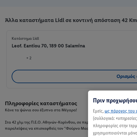
Άλλα καταστήματα Lidl σε κοντινή απόσταση 42 Km 
Κατάστημα Lidl
Leof. Eantiou 70, 189 00 Salamina
+ 2
Ορισμός
Πριν προχωρήσου
Πληροφορίες καταστήματος
Κάνε τα ψώνια σου έξυπνα στα Μέγαρα!
Εμείς,
ως πάροχος του ι
(συλλογικά: «υπηρεσίε
Στα 42 χλμ της Π.Ε.Ο. Αθηνών-Κορίνθου, σε περιμένει το Lidl στα Μέγαρα, 
πληροφορίες στην τερμα
παραλείψεις να επισκεφθείς τον "Φούρνο Μας" για λαχταριστά αρτοσκε
χρησιμοποιούνται μόνο 