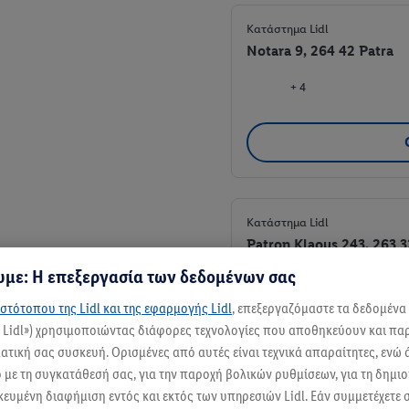
Κατάστημα Lidl
Notara 9, 264 42 Patra
+ 4
Κατάστημα Lidl
Patron Klaous 243, 263 3
με: Η επεξεργασία των δεδομένων σας
+ 3
στότοπου της Lidl και της εφαρμογής Lidl
, επεξεργαζόμαστε τα δεδομένα
ς Lidl») χρησιμοποιώντας διάφορες τεχνολογίες που αποθηκεύουν και π
τική σας συσκευή. Ορισμένες από αυτές είναι τεχνικά απαραίτητες, ενώ 
με τη συγκατάθεσή σας, για την παροχή βολικών ρυθμίσεων, για τη δημι
ικευμένη διαφήμιση εντός και εκτός των υπηρεσιών Lidl. Εάν συμμετέχετε