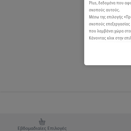
Plus, δεδομένα που αφ
σκοπούς αυτούς.
Μέσω της επιλογής «Π
σκοπούς επεξεργασίας 
που λαμβάνει χώρα στο 
Κάνοντας κλικ στην επι
κλικ στην επιλογή «Απ
Περαιτέρω πληροφορίες
ανακαλέσετε τη συγκατά
μας.
Μπορείτε να βρείτε
Εβδομαδιαίες Επιλογές