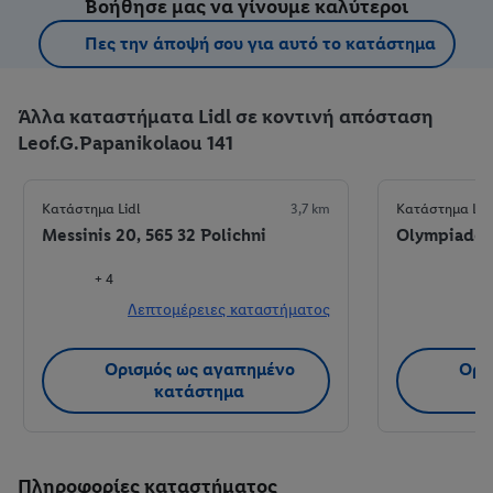
Βοήθησε μας να γίνουμε καλύτεροι
Πες την άποψή σου για αυτό το κατάστημα
Άλλα καταστήματα Lidl σε κοντινή απόσταση
Leof.G.Papanikolaou 141
Κατάστημα Lidl
3,7 km
Κατάστημα Lid
Messinis 20, 565 32 Polichni
Olympiados 
+ 4
Λεπτομέρειες καταστήματος
Λ
Ορισμός ως αγαπημένο
Ορι
κατάστημα
Πληροφορίες καταστήματος