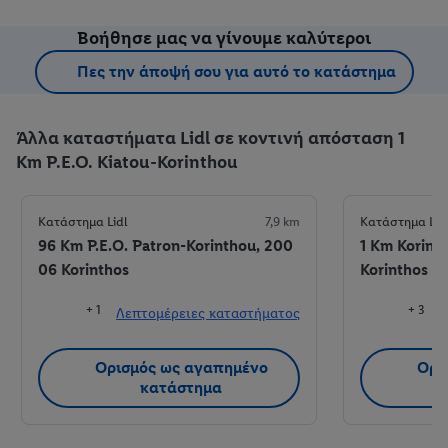
Βοήθησε μας να γίνουμε καλύτεροι
Πες την άποψή σου για αυτό το κατάστημα
Άλλα καταστήματα Lidl σε κοντινή απόσταση 1
Km P.E.O. Kiatou-Korinthou
Κατάστημα Lidl
7,9 km
Κατάστημα Lid
96 Km P.E.O. Patron-Korinthou, 200
1 Km Korint
06 Korinthos
Korinthos
+ 1
+ 3
Λεπτομέρειες καταστήματος
Λ
Ορισμός ως αγαπημένο
Ορι
κατάστημα