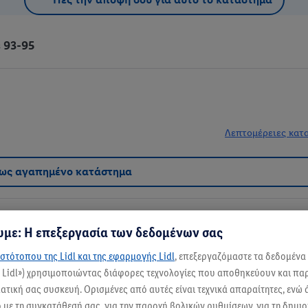
 93-95
Λεπτομέρειες κατ
 ως αγαπημένο κατάστημα
με: Η επεξεργασία των δεδομένων σας
στότοπου της Lidl και της εφαρμογής Lidl
, επεξεργαζόμαστε τα δεδομένα
ς Lidl») χρησιμοποιώντας διάφορες τεχνολογίες που αποθηκεύουν και π
α καλύψει τις ανάγκες σου με χαμηλές τιμές και υψηλή ποιότητα. Εδώ, θα βρε
τική σας συσκευή. Ορισμένες από αυτές είναι τεχνικά απαραίτητες, ενώ 
ι εκλεκτά κρέατα.
με τη συγκατάθεσή σας, για την παροχή βολικών ρυθμίσεων, για τη δημι