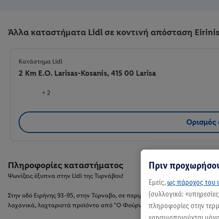
Άλλα καταστήματα Lidl σε κοντινή απόσταση Eirinis
Κατάστημα Lidl
2 Km E.O. Larisas-Kosanis, 415 00 Larisa
+ 2
Ορισμός
Πριν προχωρήσου
Πληροφορίες καταστήματος
Ψωνίζεις έξυπνα στην Lidl της Τυρνάβου!
Εμείς,
ως πάροχος του ι
(συλλογικά: «υπηρεσίε
Στην οδό Ειρήνης 93-95, στην Τύρναβο, σε περιμένει το Lidl σου, έτοιμο ν
πληροφορίες στην τερμα
λαχανικά, λαχταριστά προϊόντα από "Ο Φούρνος Μας", γαλακτοκομικά κα
χρησιμοποιούνται μόνο 