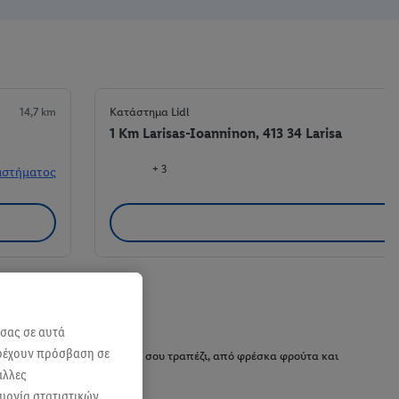
14,7 km
Κατάστημα Lidl
1 Km Larisas-Ioanninon, 413 34 Larisa
+ 3
αστήματος
 σας σε αυτά
αρέχουν πρόσβαση σε
ις τα πάντα για το καθημερινό σου τραπέζι, από φρέσκα φρούτα και
άλλες
ουργία στατιστικών