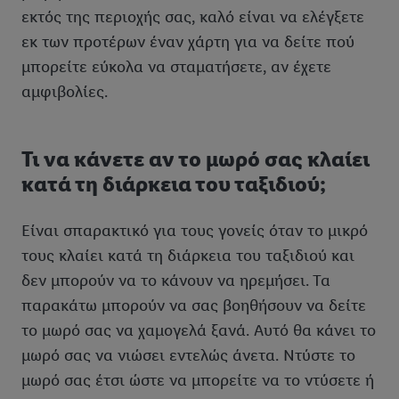
δεδομένων και το δικαίωμά σας να ανακαλέσετε τη
εκτός της περιοχής σας, καλό είναι να ελέγξετε
συγκατάθεσή σας ανά πάσα στιγμή με ισχύ για το μέλλον,
εκ των προτέρων έναν χάρτη για να δείτε πού
μπορείτε να βρείτε στην
πολιτική απορρήτου
μας.
Μπορείτε να
μπορείτε εύκολα να σταματήσετε, αν έχετε
βρείτε τα νομικά στοιχεία της εταιρείας μας εδώ.
αμφιβολίες.
Τι να κάνετε αν το μωρό σας κλαίει
κατά τη διάρκεια του ταξιδιού;
Είναι σπαρακτικό για τους γονείς όταν το μικρό
τους κλαίει κατά τη διάρκεια του ταξιδιού και
δεν μπορούν να το κάνουν να ηρεμήσει. Τα
παρακάτω μπορούν να σας βοηθήσουν να δείτε
το μωρό σας να χαμογελά ξανά. Αυτό θα κάνει το
μωρό σας να νιώσει εντελώς άνετα. Ντύστε το
μωρό σας έτσι ώστε να μπορείτε να το ντύσετε ή