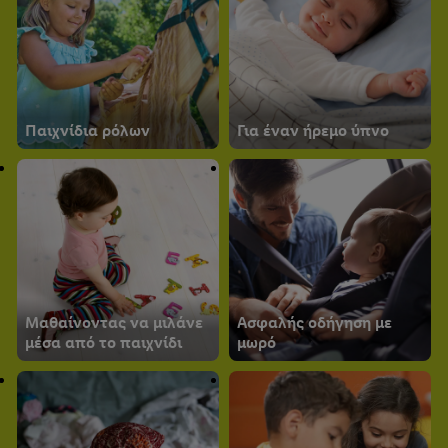
Παιχνίδια ρόλων
Για έναν ήρεμο ύπνο
Μαθαίνοντας να μιλάνε
Ασφαλής οδήγηση με
μέσα από το παιχνίδι
μωρό