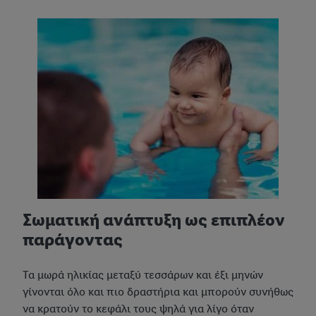
συγκατάθεσή σας ανά πάσα στιγμή με ισχύ για το μέλλον,
μπορείτε να βρείτε στην
πολιτική απορρήτου
μας.
Μπορείτε να
βρείτε τα νομικά στοιχεία της εταιρείας μας εδώ.
Σωματική ανάπτυξη ως επιπλέον
παράγοντας
Τα μωρά ηλικίας μεταξύ τεσσάρων και έξι μηνών
γίνονται όλο και πιο δραστήρια και μπορούν συνήθως
να κρατούν το κεφάλι τους ψηλά για λίγο όταν