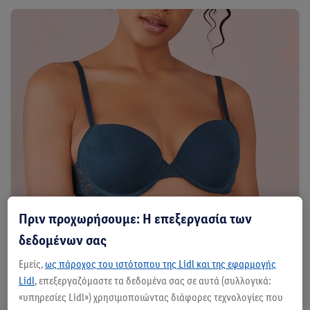
Πριν προχωρήσουμε: Η επεξεργασία των
Το τέλειο σουτιέν
δεδομένων σας
Υπάρχει ένα ταιριαστό σουτιέν για κάθε στυλ
Εμείς,
ως πάροχος του ιστότοπου της Lidl και της εφαρμογής
Lidl
, επεξεργαζόμαστε τα δεδομένα σας σε αυτά (συλλογικά:
Δες εδώ
«υπηρεσίες Lidl») χρησιμοποιώντας διάφορες τεχνολογίες που