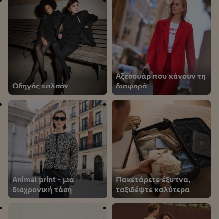
Αξεσουάρ που κάνουν τη
Οδηγός καλσόν
διαφορά
Animal print - μια
Πακετάρετε έξυπνα,
διαχρονική τάση
ταξιδέψτε καλύτερα