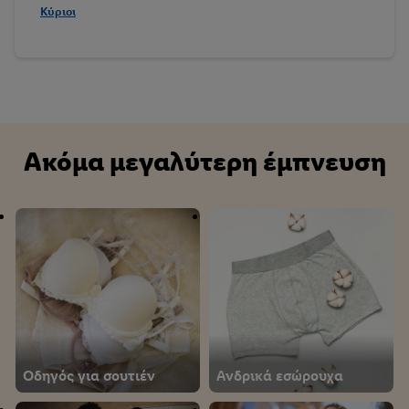
δεδομένων και το δικαίωμά σας να ανακαλέσετε τη
Κύριοι
συγκατάθεσή σας ανά πάσα στιγμή με ισχύ για το μέλλον,
μπορείτε να βρείτε στην
πολιτική απορρήτου
μας.
Μπορείτε να
βρείτε τα νομικά στοιχεία της εταιρείας μας εδώ.
Ακόμα μεγαλύτερη έμπνευση
Οδηγός για σουτιέν
Ανδρικά εσώρουχα