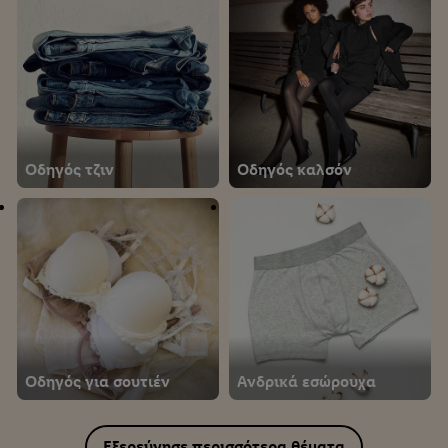
Οδηγός τζιν
Οδηγός καλσόν
Οδηγός για σουτιέν
Ανδρικά εσώρουχα
Εξερεύνησε περισσότερα θέματα