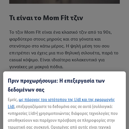
Τι είναι το Mom Fit τζιν
Το τζιν Mom Fit είναι ένα κλασικό τζιν από τα 90s,
φαρδύτερο στους μηρούς και στα γόνατα και
στενότερο στο κάτω μέρος. Η ψηλή μέση του σου
επιτρέπει να έχεις μια πιο θηλυκή σιλουέτα, παρά το
casual κόψιμο. Είναι ιδιαίτερα κολακευτικό για
γυναίκες με μακριά πόδια.
Πριν προχωρήσουμε: Η επεξεργασία των
δεδομένων σας
Εμείς,
ως πάροχος του ιστότοπου της Lidl και της εφαρμογής
Lidl
, επεξεργαζόμαστε τα δεδομένα σας σε αυτά (συλλογικά:
«υπηρεσίες Lidl») χρησιμοποιώντας διάφορες τεχνολογίες που
αποθηκεύουν και παρέχουν πρόσβαση σε πληροφορίες στην
τερματική σας συσκευή. Ορισμένες από αυτές είναι τεχνικά