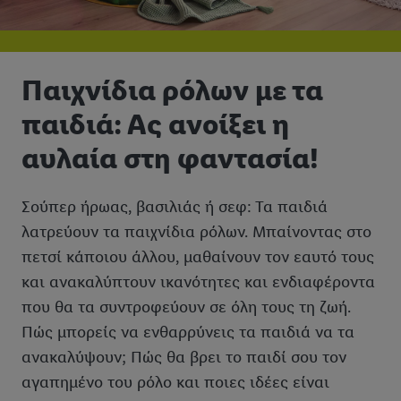
Παιχνίδια ρόλων με τα
παιδιά: Ας ανοίξει η
αυλαία στη φαντασία!
Σούπερ ήρωας, βασιλιάς ή σεφ: Τα παιδιά
λατρεύουν τα παιχνίδια ρόλων. Μπαίνοντας στο
πετσί κάποιου άλλου, μαθαίνουν τον εαυτό τους
και ανακαλύπτουν ικανότητες και ενδιαφέροντα
που θα τα συντροφεύουν σε όλη τους τη ζωή.
Πώς μπορείς να ενθαρρύνεις τα παιδιά να τα
ανακαλύψουν; Πώς θα βρει το παιδί σου τον
αγαπημένο του ρόλο και ποιες ιδέες είναι