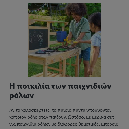
Η ποικιλία των παιχνιδιών
ρόλων
Αν το καλοσκεφτείς, τα παιδιά πάντα υποδύονται
κάποιον ρόλο όταν παίζουν. Ωστόσο, με μερικά σετ
για παιχνίδια ρόλων με διάφορες θεματικές, μπορείς