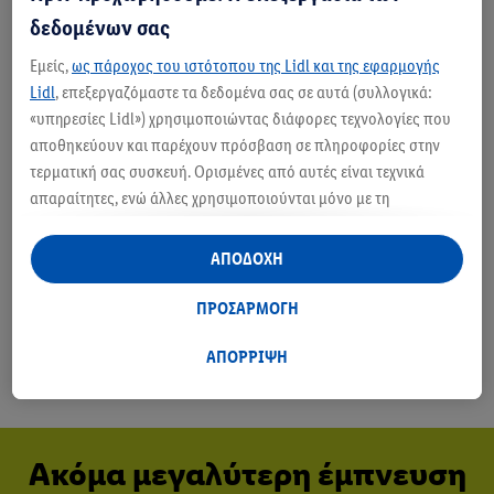
είναι ποτέ κανείς πολύ μεγάλος. Γι’ αυτό, τα
δεδομένων σας
παιχνίδια ρόλων είναι στην πραγματικότητα ένα δώρο
Εμείς,
ως πάροχος του ιστότοπου της Lidl και της εφαρμογής
για όλους! Όταν μαγειρεύετε, ζυμώνετε, μαστορεύετε
Lidl
, επεξεργαζόμαστε τα δεδομένα σας σε αυτά (συλλογικά:
ή κάνετε κομμώσεις μαζί, πολλές φορές είναι
«υπηρεσίες Lidl») χρησιμοποιώντας διάφορες τεχνολογίες που
εκπληκτικό το τι μπορούν να σκαρφιστούν τα παιδιά
αποθηκεύουν και παρέχουν πρόσβαση σε πληροφορίες στην
-και μπορεί να μάθεις και εσύ κάτι! Οπότε: Άσε το
τερματική σας συσκευή. Ορισμένες από αυτές είναι τεχνικά
παιδί να σε οδηγήσει, ακολούθησε το ένστικτό του
απαραίτητες, ενώ άλλες χρησιμοποιούνται μόνο με τη
και ανακάλυψε μια νέα πλευρά του εαυτού σου και
συγκατάθεσή σας, για την παροχή βολικών ρυθμίσεων, για τη
της οικογένειάς σου. Γιατί, ποιος ξέρει: Ίσως
δημιουργία στατιστικών στοιχείων ή για εξατομικευμένη
ΑΠΟΔΟΧΗ
ξαφνικά ανακαλύψεις έναν νέο ρόλο που θα σου
διαφήμιση εντός και εκτός των υπηρεσιών Lidl. Εάν
άρεσε να υποδυθείς.
συμμετέχετε στο πρόγραμμα Lidl Plus, δεδομένα που αφορούν
ΠΡΟΣΑΡΜΟΓΗ
τις αγορές σας στα καταστήματα, θα υποβάλλονται επίσης σε
επεξεργασία για τους σκοπούς αυτούς.
ΑΠΟΡΡΙΨΗ
Μέσω της επιλογής «Προσαρμογή» μπορείτε να προσαρμόσετε
τη συγκατάθεσή σας επιτρέποντας μεμονωμένους σκοπούς
επεξεργασίας δεδομένων και να βρείτε περισσότερες
πληροφορίες σχετικά με την επεξεργασία δεδομένων που
Ακόμα μεγαλύτερη έμπνευση
λαμβάνει χώρα στο πλαίσιο της κάθε τεχνολογίας.