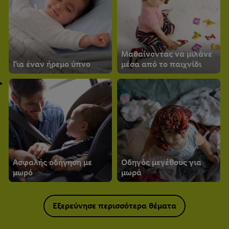
Μαθαίνοντας να μιλάνε
Για έναν ήρεμο ύπνο
μέσα από το παιχνίδι
Ασφαλής οδήγηση με
Οδηγός μεγέθους για
μωρό
μωρά
Εξερεύνησε περισσότερα θέματα