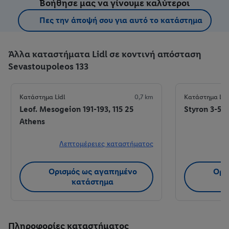
Βοήθησε μας να γίνουμε καλύτεροι
Πες την άποψή σου για αυτό το κατάστημα
Άλλα καταστήματα Lidl σε κοντινή απόσταση
Sevastoupoleos 133
Κατάστημα Lidl
0,7 km
Κατάστημα Lid
Leof. Mesogeion 191-193, 115 25
Styron 3-5, 
Athens
Λεπτομέρειες καταστήματος
Λ
Ορισμός ως αγαπημένο
Ορι
κατάστημα
Πληροφορίες καταστήματος