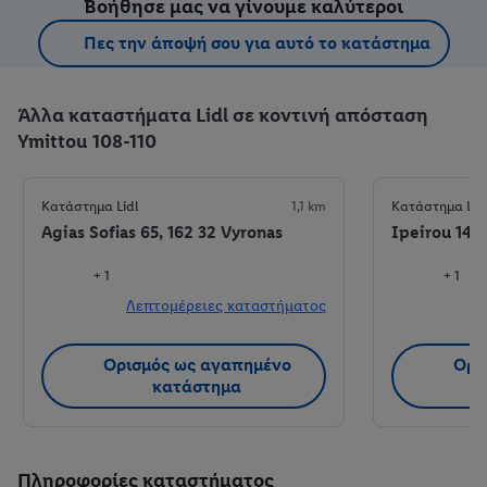
Βοήθησε μας να γίνουμε καλύτεροι
Πες την άποψή σου για αυτό το κατάστημα
Άλλα καταστήματα Lidl σε κοντινή απόσταση
Ymittou 108-110
Κατάστημα Lidl
1,1 km
Κατάστημα Lid
Agias Sofias 65, 162 32 Vyronas
Ipeirou 14, 
+ 1
+ 1
Λεπτομέρειες καταστήματος
Λ
Ορισμός ως αγαπημένο
Ορι
κατάστημα
Πληροφορίες καταστήματος