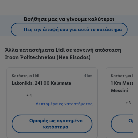
Βοήθησε μας να γίνουμε καλύτεροι
Πες την άποψή σου για αυτό το κατάστημα
Άλλα καταστήματα Lidl σε κοντινή απόσταση
Iroon Politechneiou (Nea Eisodos)
Κατάστημα Lidl
4 km
Κατάστημα Lid
Lakonikis, 241 00 Kalamata
1 Km Messin
Messini
+ 4
+ 3
Λεπτομέρειες καταστήματος
Λ
Ορισμός ως αγαπημένο
Ορι
κατάστημα