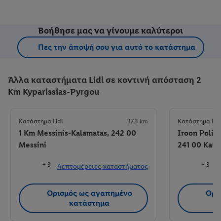
Βοήθησε μας να γίνουμε καλύτεροι
Πες την άποψή σου για αυτό το κατάστημα
Άλλα καταστήματα Lidl σε κοντινή απόσταση 2
Km Kyparissias-Pyrgou
Κατάστημα Lidl
37,3 km
Κατάστημα Lid
1 Km Messinis-Kalamatas, 242 00
Iroon Polit
Messini
241 00 Kala
+ 3
+ 3
Λεπτομέρειες καταστήματος
Λ
Ορισμός ως αγαπημένο
Ορι
κατάστημα