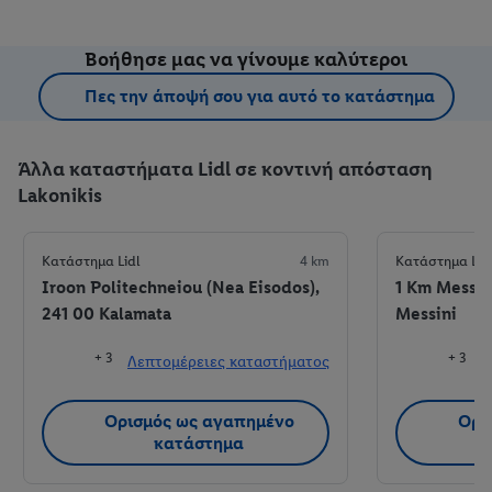
Βοήθησε μας να γίνουμε καλύτεροι
Πες την άποψή σου για αυτό το κατάστημα
Άλλα καταστήματα Lidl σε κοντινή απόσταση
Lakonikis
Κατάστημα Lidl
4 km
Κατάστημα Lid
Iroon Politechneiou (Nea Eisodos),
1 Km Messin
241 00 Kalamata
Messini
+ 3
+ 3
Λεπτομέρειες καταστήματος
Λ
Ορισμός ως αγαπημένο
Ορι
κατάστημα