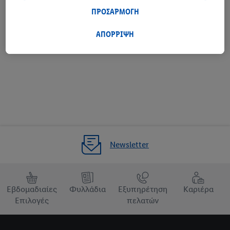
συμμετέχετε στο πρόγραμμα Lidl Plus, δεδομένα που αφορούν
ΠΡΟΣΑΡΜΟΓΗ
τις αγορές σας στα καταστήματα, θα υποβάλλονται επίσης σε
επεξεργασία για τους σκοπούς αυτούς.
ΑΠΟΡΡΙΨΗ
Ορισμός ως αγαπημένο κατάστημα
Μέσω της επιλογής «Προσαρμογή» μπορείτε να προσαρμόσετε
τη συγκατάθεσή σας επιτρέποντας μεμονωμένους σκοπούς
επεξεργασίας δεδομένων και να βρείτε περισσότερες
πληροφορίες σχετικά με την επεξεργασία δεδομένων που
λαμβάνει χώρα στο πλαίσιο της κάθε τεχνολογίας.
Κάνοντας κλικ στην επιλογή «Απόρριψη», επιτρέπετε μόνο τη
χρήση των τεχνικά απαραίτητων τεχνολογιών. Κάνοντας κλικ
στην επιλογή «Αποδοχή», συγκατατίθεστε στην επεξεργασία για
Newsletter
όλους τους προαναφερθέντες σκοπούς. Περαιτέρω
πληροφορίες, μεταξύ άλλων για την περίοδο αποθήκευσης των
δεδομένων και το δικαίωμά σας να ανακαλέσετε τη
συγκατάθεσή σας ανά πάσα στιγμή με ισχύ για το μέλλον,
Εβδομαδιαίες
Φυλλάδια
Εξυπηρέτηση
Καριέρα
μπορείτε να βρείτε στην
πολιτική απορρήτου
μας.
Μπορείτε να
Επιλογές
πελατών
βρείτε τα νομικά στοιχεία της εταιρείας μας εδώ.