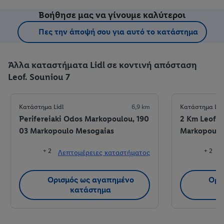
Βοήθησε μας να γίνουμε καλύτεροι
Πες την άποψή σου για αυτό το κατάστημα
Άλλα καταστήματα Lidl σε κοντινή απόσταση
Leof. Souniou 7
Κατάστημα Lidl
6,9 km
Κατάστημα Lid
Perifereiaki Odos Markopoulou, 190
2 Km Leof. P
03 Markopoulo Mesogaias
Markopoulo
+ 2
+ 2
Λεπτομέρειες καταστήματος
Λ
Ορισμός ως αγαπημένο
Ορι
κατάστημα