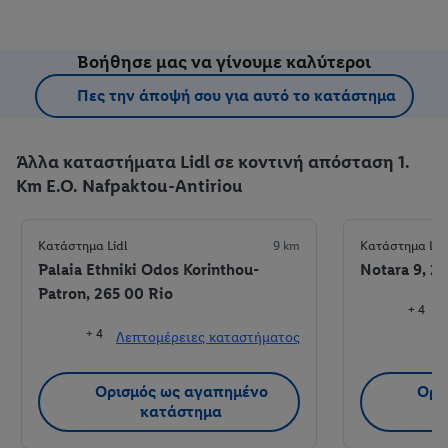
Βοήθησε μας να γίνουμε καλύτεροι
Πες την άποψή σου για αυτό το κατάστημα
Άλλα καταστήματα Lidl σε κοντινή απόσταση 1.
Km E.O. Nafpaktou-Antiriou
Κατάστημα Lidl
9 km
Κατάστημα Lid
Palaia Ethniki Odos Korinthou-
Notara 9, 26
Patron, 265 00 Rio
+ 4
+ 4
Λεπτομέρειες καταστήματος
Λ
Ορισμός ως αγαπημένο
Ορι
κατάστημα